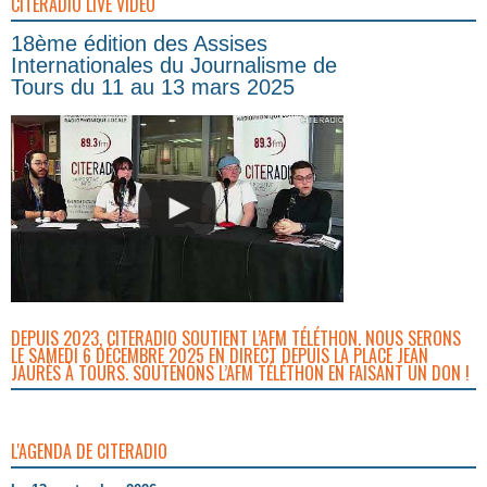
CITERADIO LIVE VIDEO
18ème édition des Assises
Internationales du Journalisme de
Tours du 11 au 13 mars 2025
DEPUIS 2023, CITERADIO SOUTIENT L’AFM TÉLÉTHON. NOUS SERONS
LE SAMEDI 6 DÉCEMBRE 2025 EN DIRECT DEPUIS LA PLACE JEAN
JAURÈS À TOURS. SOUTENONS L’AFM TÉLÉTHON EN FAISANT UN DON !
L'AGENDA DE CITERADIO