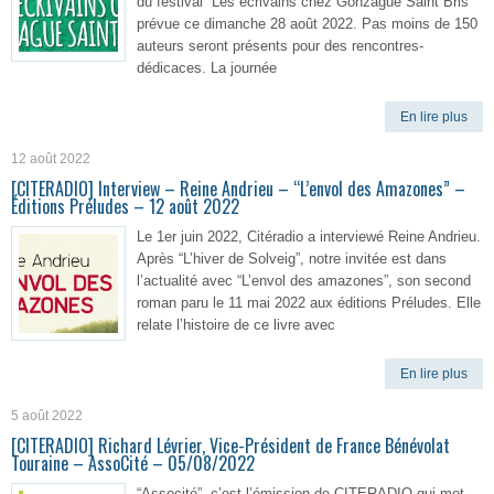
du festival “Les écrivains chez Gonzague Saint Bris”
prévue ce dimanche 28 août 2022. Pas moins de 150
auteurs seront présents pour des rencontres-
dédicaces. La journée
En lire plus
12 août 2022
[CITERADIO] Interview – Reine Andrieu – “L’envol des Amazones” –
Éditions Préludes – 12 août 2022
Le 1er juin 2022, Citéradio a interviewé Reine Andrieu.
Après “L’hiver de Solveig”, notre invitée est dans
l’actualité avec “L’envol des amazones”, son second
roman paru le 11 mai 2022 aux éditions Préludes. Elle
relate l’histoire de ce livre avec
En lire plus
5 août 2022
[CITERADIO] Richard Lévrier, Vice-Président de France Bénévolat
Touraine – AssoCité – 05/08/2022
“Associté”, c’est l’émission de CITERADIO qui met