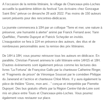
A l’occasion de la rentrée littéraire, le village de Chanceaux-près-Loches
accueille la quatrième édition du festival “Les écrivains chez Gonzague
Saint Bris” prévue ce dimanche 28 août 2022. Pas moins de 150 auteurs
seront présents pour des rencontres-dédicaces.
La journée commencera à 10H par un colloque “Terre et mer, une nature à
préserver, une humanité à alerter” animé par Franck Ferrand avec Yann
Queffélec, Pierrette Dupoyet et Patrick Scheyder en invités.
L’inauguration se fera à 11H en présence des auteurs, des élus et de
nombreuses personnalités avec la remise des prix littéraires.
De 14H à 18H, vous pourrez retrouver tous les auteurs en dédicace. En
parallèle, Christian Panvert animera le café littéraire entre 14H15 et 18H.
D’autres événements sont également prévus comme les lectures des
livres “La Fortuna” de Françoise Gallo par la chanteuse Catherine Ringer,
et “Fragments de prison” de Véronique Sousset par le comédien Philippe
du Janerand et l’actrice et chanteuse Chloé Mons. Il y aura également la
pièce de théâtre “Giono, mon ami…” conçue et interprétée par Pierrette
Dupoyet. Des bus gratuits offerts par la Région Centre-Val-de-Loire sont
mis en place entre Tours et Chanceaux-près-Loches. Vous pourrez
également vous restaurer sur place.