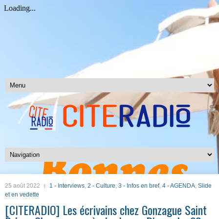
25 août 2022
1 - Interviews
,
2 - Culture
,
3 - Infos en bref
,
4 - AGENDA
,
Slide
et en vedette
[CITERADIO] Les écrivains chez Gonzague Saint