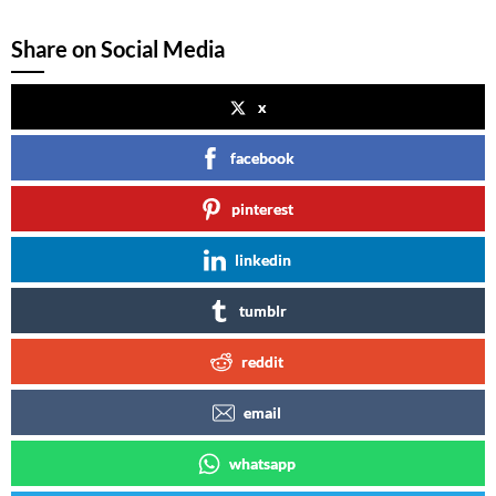
Share on Social Media
x
facebook
pinterest
linkedin
tumblr
reddit
email
whatsapp