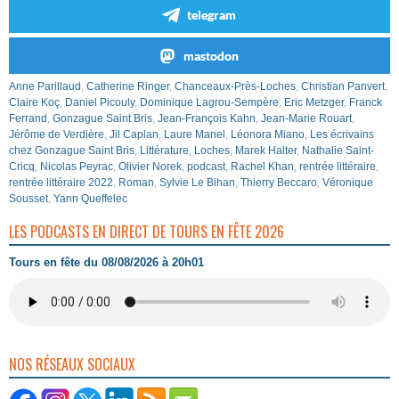
telegram
mastodon
Anne Parillaud
,
Catherine Ringer
,
Chanceaux-Près-Loches
,
Christian Panvert
,
Claire Koç
,
Daniel Picouly
,
Dominique Lagrou-Sempère
,
Eric Metzger
,
Franck
Ferrand
,
Gonzague Saint Bris
,
Jean-François Kahn
,
Jean-Marie Rouart
,
Jérôme de Verdière
,
Jil Caplan
,
Laure Manel
,
Léonora Miano
,
Les écrivains
chez Gonzague Saint Bris
,
Littérature
,
Loches
,
Marek Halter
,
Nathalie Saint-
Cricq
,
Nicolas Peyrac
,
Olivier Norek
,
podcast
,
Rachel Khan
,
rentrée littéraire
,
rentrée littéraire 2022
,
Roman
,
Sylvie Le Bihan
,
Thierry Beccaro
,
Véronique
Sousset
,
Yann Queffelec
LES PODCASTS EN DIRECT DE TOURS EN FÊTE 2026
Tours en fête du 08/08/2026 à 20h01
NOS RÉSEAUX SOCIAUX