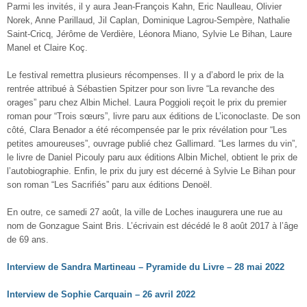
Parmi les invités, il y aura Jean-François Kahn, Eric Naulleau, Olivier
Norek, Anne Parillaud, Jil Caplan, Dominique Lagrou-Sempère, Nathalie
Saint-Cricq, Jérôme de Verdière, Léonora Miano, Sylvie Le Bihan, Laure
Manel et Claire Koç.
Le festival remettra plusieurs récompenses. Il y a d’abord le prix de la
rentrée attribué à Sébastien Spitzer pour son livre “La revanche des
orages” paru chez Albin Michel. Laura Poggioli reçoit le prix du premier
roman pour “Trois sœurs”, livre paru aux éditions de L’iconoclaste. De son
côté, Clara Benador a été récompensée par le prix révélation pour “Les
petites amoureuses”, ouvrage publié chez Gallimard. “Les larmes du vin”,
le livre de Daniel Picouly paru aux éditions Albin Michel, obtient le prix de
l’autobiographie. Enfin, le prix du jury est décerné à Sylvie Le Bihan pour
son roman “Les Sacrifiés” paru aux éditions Denoël.
En outre, ce samedi 27 août, la ville de Loches inaugurera une rue au
nom de Gonzague Saint Bris. L’écrivain est décédé le 8 août 2017 à l’âge
de 69 ans.
Interview de Sandra Martineau – Pyramide du Livre – 28 mai 2022
Interview de Sophie Carquain – 26 avril 2022