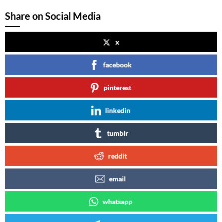
Share on Social Media
x
facebook
pinterest
linkedin
tumblr
reddit
email
whatsapp