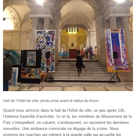
Hall de l’hôtel de ville, photo prise avant le début du forum.
Quand nous arrivons dans le hall de l’hôtel de ville, un peu après 13h,
l’intérieur fourmille d’activités. Ici et là, les membres du Mouvement de la
Paix s’interpellent, se saluent, s’embrassent, se racontent les dernières
nouvelles. Une ambiance conviviale se dégage de la scène. Nous
montons les marches qui mènent à la grande salle qui accueille les