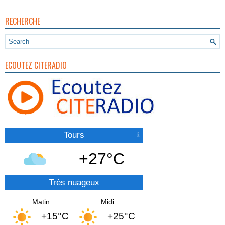
RECHERCHE
ECOUTEZ CITERADIO
Tours
+27°C
Très nuageux
Matin
Midi
+15°C
+25°C