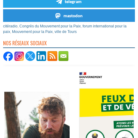
telegram
mastodon
citéradio
,
Congrès du Mouvement pour la Paix
,
forum international pour la
paix
,
Mouvement pour la Paix
,
ville de Tours
NOS RÉSEAUX SOCIAUX