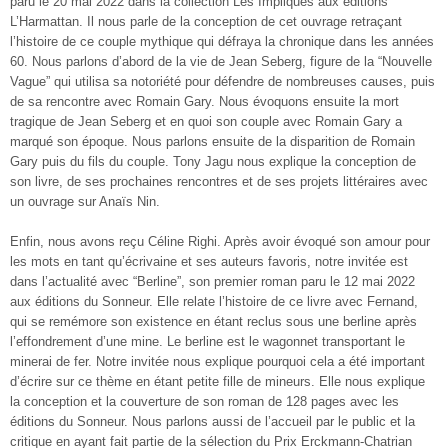
paru le 20 mai 2022 dans la collection Les Impliqués aux éditions
L’Harmattan. Il nous parle de la conception de cet ouvrage retraçant
l’histoire de ce couple mythique qui défraya la chronique dans les années
60. Nous parlons d’abord de la vie de Jean Seberg, figure de la “Nouvelle
Vague” qui utilisa sa notoriété pour défendre de nombreuses causes, puis
de sa rencontre avec Romain Gary. Nous évoquons ensuite la mort
tragique de Jean Seberg et en quoi son couple avec Romain Gary a
marqué son époque. Nous parlons ensuite de la disparition de Romain
Gary puis du fils du couple. Tony Jagu nous explique la conception de
son livre, de ses prochaines rencontres et de ses projets littéraires avec
un ouvrage sur Anaïs Nin.
Enfin, nous avons reçu Céline Righi. Après avoir évoqué son amour pour
les mots en tant qu’écrivaine et ses auteurs favoris, notre invitée est
dans l’actualité avec “Berline”, son premier roman paru le 12 mai 2022
aux éditions du Sonneur. Elle relate l’histoire de ce livre avec Fernand,
qui se remémore son existence en étant reclus sous une berline après
l’effondrement d’une mine. Le berline est le wagonnet transportant le
minerai de fer. Notre invitée nous explique pourquoi cela a été important
d’écrire sur ce thème en étant petite fille de mineurs. Elle nous explique
la conception et la couverture de son roman de 128 pages avec les
éditions du Sonneur. Nous parlons aussi de l’accueil par le public et la
critique en ayant fait partie de la sélection du Prix Erckmann-Chatrian