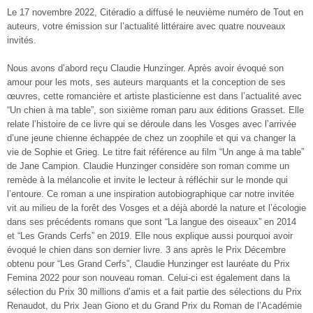
Le 17 novembre 2022, Citéradio a diffusé le neuvième numéro de Tout en
auteurs, votre émission sur l’actualité littéraire avec quatre nouveaux
invités.
Nous avons d’abord reçu Claudie Hunzinger. Après avoir évoqué son
amour pour les mots, ses auteurs marquants et la conception de ses
œuvres, cette romancière et artiste plasticienne est dans l’actualité avec
“Un chien à ma table”, son sixième roman paru aux éditions Grasset. Elle
relate l’histoire de ce livre qui se déroule dans les Vosges avec l’arrivée
d’une jeune chienne échappée de chez un zoophile et qui va changer la
vie de Sophie et Grieg. Le titre fait référence au film “Un ange à ma table”
de Jane Campion. Claudie Hunzinger considère son roman comme un
remède à la mélancolie et invite le lecteur à réfléchir sur le monde qui
l’entoure. Ce roman a une inspiration autobiographique car notre invitée
vit au milieu de la forêt des Vosges et a déjà abordé la nature et l’écologie
dans ses précédents romans que sont “La langue des oiseaux” en 2014
et “Les Grands Cerfs” en 2019. Elle nous explique aussi pourquoi avoir
évoqué le chien dans son dernier livre. 3 ans après le Prix Décembre
obtenu pour “Les Grand Cerfs”, Claudie Hunzinger est lauréate du Prix
Femina 2022 pour son nouveau roman. Celui-ci est également dans la
sélection du Prix 30 millions d’amis et a fait partie des sélections du Prix
Renaudot, du Prix Jean Giono et du Grand Prix du Roman de l’Académie