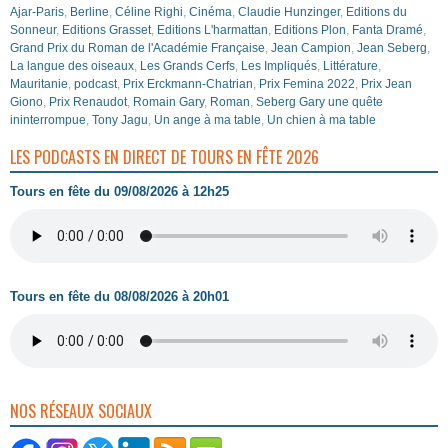
Ajar-Paris
,
Berline
,
Céline Righi
,
Cinéma
,
Claudie Hunzinger
,
Editions du
Sonneur
,
Editions Grasset
,
Editions L'harmattan
,
Editions Plon
,
Fanta Dramé
,
Grand Prix du Roman de l'Académie Française
,
Jean Campion
,
Jean Seberg
,
La langue des oiseaux
,
Les Grands Cerfs
,
Les Impliqués
,
Littérature
,
Mauritanie
,
podcast
,
Prix Erckmann-Chatrian
,
Prix Femina 2022
,
Prix Jean
Giono
,
Prix Renaudot
,
Romain Gary
,
Roman
,
Seberg Gary une quête
ininterrompue
,
Tony Jagu
,
Un ange à ma table
,
Un chien à ma table
LES PODCASTS EN DIRECT DE TOURS EN FÊTE 2026
Tours en fête du 09/08/2026 à 12h25
Tours en fête du 08/08/2026 à 20h01
NOS RÉSEAUX SOCIAUX