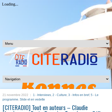
21 novembre 2022
1 - Interviews
,
2 - Culture
,
3 - Infos en bref
,
5 - Le
programme
,
Slide et en vedette
[CITERADIO] Tout en auteurs – Claudie