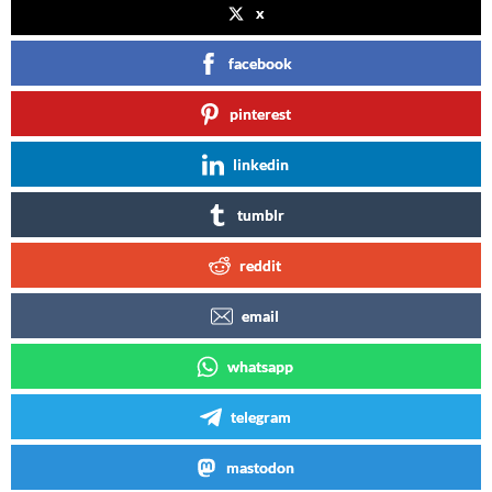
x
facebook
pinterest
linkedin
tumblr
reddit
email
whatsapp
telegram
mastodon