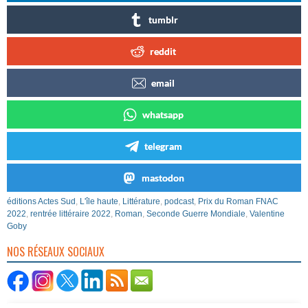
tumblr
reddit
email
whatsapp
telegram
mastodon
éditions Actes Sud
,
L'île haute
,
Littérature
,
podcast
,
Prix du Roman FNAC
2022
,
rentrée littéraire 2022
,
Roman
,
Seconde Guerre Mondiale
,
Valentine
Goby
NOS RÉSEAUX SOCIAUX