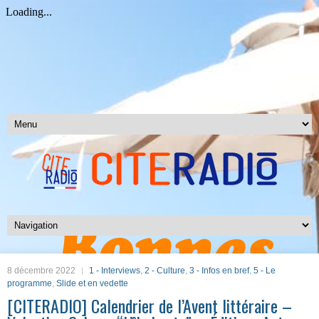
8 décembre 2022
1 - Interviews
,
2 - Culture
,
3 - Infos en bref
,
5 - Le
programme
,
Slide et en vedette
[CITERADIO] Calendrier de l’Avent littéraire –