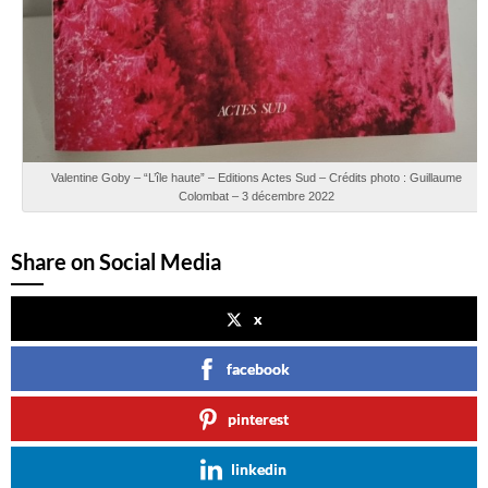
Valentine Goby – “L’île haute” – Editions Actes Sud – Crédits photo : Guillaume
Colombat – 3 décembre 2022
Share on Social Media
x
facebook
pinterest
linkedin