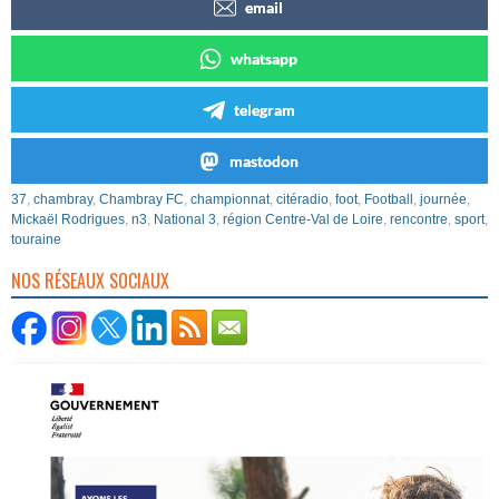
email
whatsapp
telegram
mastodon
37
,
chambray
,
Chambray FC
,
championnat
,
citéradio
,
foot
,
Football
,
journée
,
Mickaël Rodrigues
,
n3
,
National 3
,
région Centre-Val de Loire
,
rencontre
,
sport
,
touraine
NOS RÉSEAUX SOCIAUX