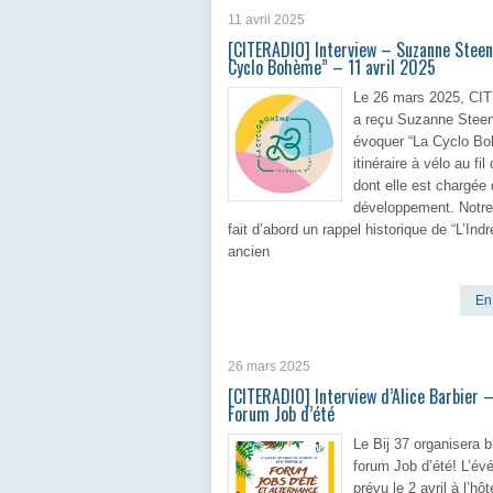
11 avril 2025
[CITERADIO] Interview – Suzanne Steen
Cyclo Bohème” – 11 avril 2025
Le 26 mars 2025, C
a reçu Suzanne Steen
évoquer “La Cyclo Bo
itinéraire à vélo au fil 
dont elle est chargée
développement. Notre 
fait d’abord un rappel historique de “L’Indr
ancien
En 
26 mars 2025
[CITERADIO] Interview d’Alice Barbier 
Forum Job d’été
Le Bij 37 organisera b
forum Job d’été! L’év
prévu le 2 avril à l’hôt