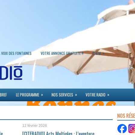
»
A VOIX DES FONTAINES
VOTRE ANNONCE GRATUITE !!
C.G.U.
»
»
»
 BREF
LE PROGRAMME
NOS SERVICES
VOTRE RADIO
NOS RÉS
12 février 2026
de
[CITERADIO] Arts Multiples : L’aventure