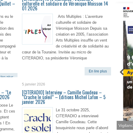
Quillet –
culturelle et solidaire de Véronique Moisson 14
01 2026
ns eu le
Arts Multiples : L’aventure
 le
culturelle et solidaire de
ation des
Véronique Moisson Depuis sa
mis des
création en 2005, l’association
ne
Arts Multiples insuffle un vent
ccompagné
de créativité et de solidarité au
teur et
cœur de la Touraine. Invitée au micro de
 à la
CITERADIO, sa présidente Véronique
En lire plus
lire plus
5 janvier 2026
 – “Le
[CITERADIO] Interview – Camille Goudeau –
 2026
“Crache le soleil” – Éditions Michel Lafon – 5
janvier 2026
pose Le
Le 31 octobre 2025,
e. Et ces
CITERADIO a interviewé
ptent
Camille Goudeau. Cette
s ! En
bouquiniste nous parle d’abord
Vigilan
rogramme,