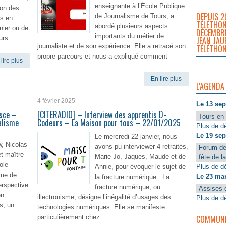
enseignante à l’École Publique
ion des
DEPUIS 2
de Journalisme de Tours, a
es en
TÉLÉTHON
abordé plusieurs aspects
nier ou de
DÉCEMBRE
importants du métier de
urs
JEAN JAU
journaliste et de son expérience. Elle a retracé son
TÉLÉTHON
propre parcours et nous a expliqué comment
lire plus
En lire plus
L'AGENDA
4 février 2025
Le 13 se
isce –
[CITERADIO] – Interview des apprentis D-
Tours en 
alisme
Codeurs – La Maison pour tous – 22/01/2025
Plus de dé
Le 19 se
Le mercredi 22 janvier, nous
w, Nicolas
avons pu interviewer 4 retraités,
Forum de
et maître
Marie-Jo, Jaques, Maude et de
fête de l
ole
Plus de dé
Annie, pour évoquer le sujet de
sme de
Le 23 ma
la fracture numérique. La
erspective
fracture numérique, ou
Assises 
en
illectronisme, désigne l’inégalité d’usages des
Plus de dé
rs, un
technologies numériques. Elle se manifeste
COMMUNIQ
particulièrement chez