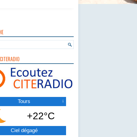
HE
CITERADIO
Tours
+22°C
Ciel dégagé