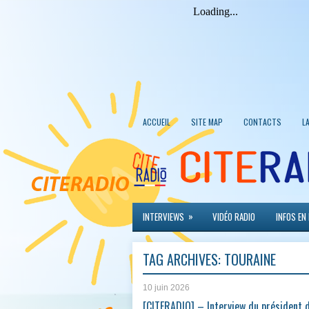
ACCUEIL
SITE MAP
CONTACTS
L
»
INTERVIEWS
VIDÉO RADIO
INFOS EN
TAG ARCHIVES:
TOURAINE
10 juin 2026
[CITERADIO] – Interview du président 