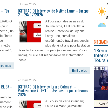
31 mars 2025
 – “La
[CITERADIO] Interview de Mylène Lamy – Europe
2 – 26/02/2025
S
ITERADIO
A l’occasion des assises du
 pour
Journalisme, CITERADIO à
hème”, un
réalisé l’interview de Mylène
de l’Indre,
Lamy, une journaliste
 de
expérimentée travaillant depuis
CITERADI
invitée
plus de vingt ans pour la station
18ème 
e à vélo”,
de radio française Europe 2 (anciennement Virgin
Intern
Radio), où elle est responsable de l’information
Tours 
locale
lire plus
En lire plus
20 mars 2025
– BIJ37 –
[CITERADIO] Interview Laure Colmant –
Professeure à l’EPJT – Assises du journalismes
2025
ientôt le
Au cours de cette interview,
énement,
Laure Colmant, journaliste
el de ville,