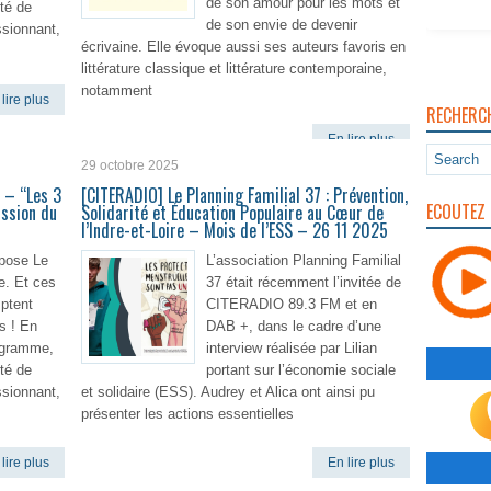
de son amour pour les mots et
ité de
de son envie de devenir
ssionnant,
écrivaine. Elle évoque aussi ses auteurs favoris en
littérature classique et littérature contemporaine,
notamment
lire plus
RECHERC
En lire plus
29 octobre 2025
 – “Les 3
[CITERADIO] Le Planning Familial 37 : Prévention,
ECOUTEZ 
ssion du
Solidarité et Éducation Populaire au Cœur de
l’Indre-et-Loire – Mois de l’ESS – 26 11 2025
pose Le
L’association Planning Familial
e. Et ces
37 était récemment l’invitée de
ptent
CITERADIO 89.3 FM et en
s ! En
DAB +, dans le cadre d’une
rogramme,
interview réalisée par Lilian
ité de
portant sur l’économie sociale
ssionnant,
et solidaire (ESS). Audrey et Alica ont ainsi pu
présenter les actions essentielles
lire plus
En lire plus