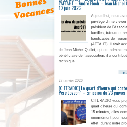
L’AFTAHT – André Floch – Jean Michel 
10 juin 2026
Aujourd’hui, nous avo
privilège d’interviewer
président de l’Associ
familles, tuteurs et a
handicapés de Tourai
(AFTAHT). Il était a
de Jean-Michel Quillet, qui est administra
bénéficiaire de l’association, il a contribué
technique
En 
27 janvier 2026
[CITERADIO] Le quart d’heure qui conte
Père Joseph” – Émission du 23 janvier
CITERADIO vous pro
quart d’heure qui cont
15 minutes, elles com
énormément pour nou
effet, durant notre p