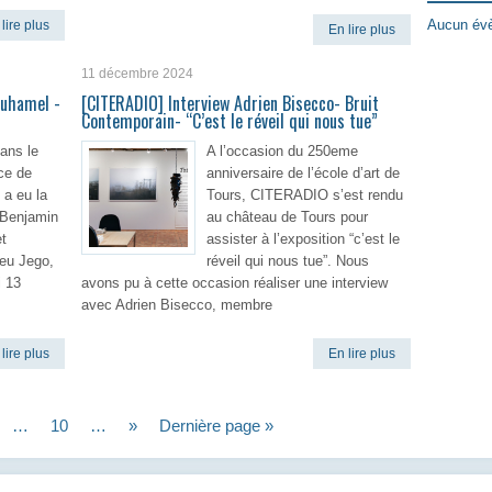
Aucun évè
lire plus
En lire plus
11 décembre 2024
Duhamel -
[CITERADIO] Interview Adrien Bisecco- Bruit
Contemporain- “C’est le réveil qui nous tue”
ans le
A l’occasion du 250eme
ce de
anniversaire de l’école d’art de
a eu la
Tours, CITERADIO s’est rendu
 Benjamin
au château de Tours pour
et
assister à l’exposition “c’est le
ieu Jego,
réveil qui nous tue”. Nous
i 13
avons pu à cette occasion réaliser une interview
avec Adrien Bisecco, membre
lire plus
En lire plus
…
10
…
»
Dernière page »