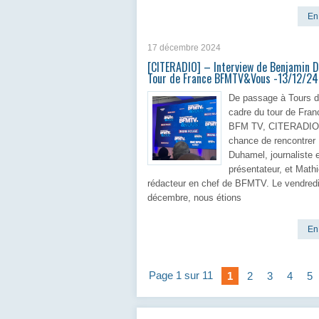
En 
17 décembre 2024
[CITERADIO] – Interview de Benjamin 
Tour de France BFMTV&Vous -13/12/24
De passage à Tours d
cadre du tour de Fran
BFM TV, CITERADIO 
chance de rencontrer
Duhamel, journaliste 
présentateur, et Math
rédacteur en chef de BFMTV. Le vendred
décembre, nous étions
En 
Page 1 sur 11
1
2
3
4
5