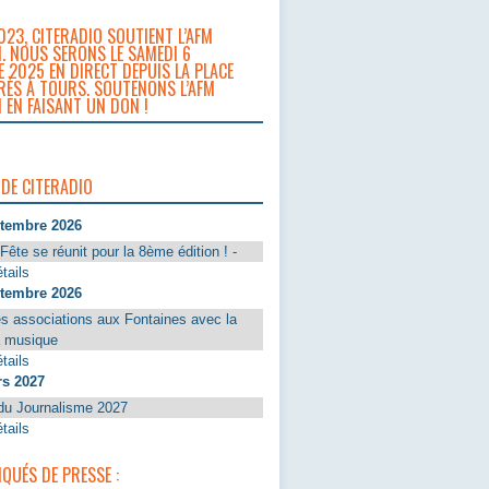
023, CITERADIO SOUTIENT L’AFM
. NOUS SERONS LE SAMEDI 6
 2025 EN DIRECT DEPUIS LA PLACE
RÈS À TOURS. SOUTENONS L’AFM
 EN FAISANT UN DON !
 DE CITERADIO
ptembre 2026
Fête se réunit pour la 8ème édition ! -
tails
ptembre 2026
s associations aux Fontaines avec la
a musique
tails
rs 2027
du Journalisme 2027
tails
UÉS DE PRESSE :