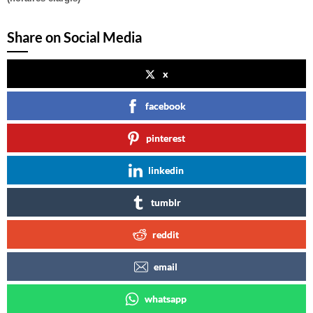
Share on Social Media
x
facebook
pinterest
linkedin
tumblr
reddit
email
whatsapp