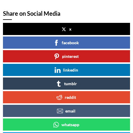
Share on Social Media
x
facebook
pinterest
linkedin
tumblr
reddit
email
whatsapp