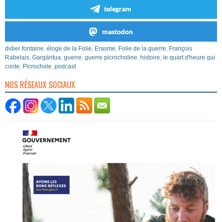
telegram
mastodon
didier fontaine
,
éloge de la Folie
,
Erasme
,
Folie de la guerre
,
François
Rabelais
,
Gargäntua
,
guerre
,
guerre picrocholine
,
histoire
,
le quart d'heure qui
conte
,
Picrochole
,
podcast
NOS RÉSEAUX SOCIAUX