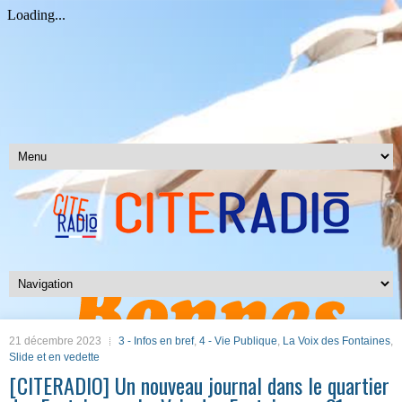
21 décembre 2023
3 - Infos en bref
,
4 - Vie Publique
,
La Voix des Fontaines
,
Slide et en vedette
[CITERADIO] Un nouveau journal dans le quartier