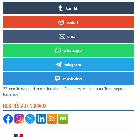
tumblr
reddit
email
whatsapp
telegram
mastodon
37
,
comité de quartier des fontaines
,
Fontaines
,
Maison pour Tous
,
sepant
,
tours sud
NOS RÉSEAUX SOCIAUX