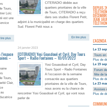
CITERADIO dédiée aux
rs
DEPUIS 2
quartiers prioritaires de la ville
 de Tours,
TÉLÉTHON
de Tours, CITERADIO a reçu
trer Loïc
DÉCEMBRE
dans ses studios Florent Petit,
té est une
JEAN JAU
adjoint à la municipalité en charge des quartiers
TÉLÉTHON
Service
Sud. Florent Petit nous a
En lire plus
lire plus
L'AGENDA
24 janvier 2023
Le 13 se
 l’espace
[CITERADIO] Yosi Goasdoué et Cyril, Day Tours
Tours en 
taines –
Sport – Radio Fontaines – 10/01/2023
Plus de dé
Le 19 se
Yosi Gouasdoué et Cyril, Day
maine
Tours Sport – Radio Fontaines
Forum de
rs
A l’occasion de la semaine
fête de l
 de Tours,
Plus de dé
consacrée aux quartiers
ité Clair,
Le 23 ma
prioritaires de la ville de Tours,
ace
nous avons eu la chance de
Assises 
 au
rencontrer Yosi Goasdoué et Cyril, qui vont nous
Plus de dé
ducatrice
parler de
COMMUNIQ