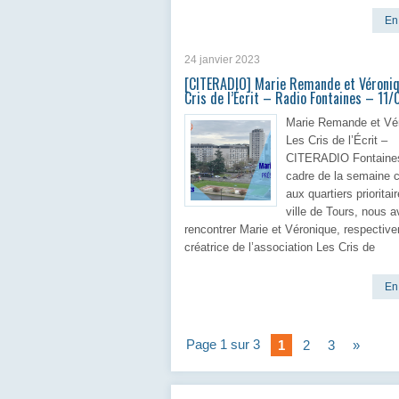
En 
24 janvier 2023
[CITERADIO] Marie Remande et Véroniq
Cris de l’Écrit – Radio Fontaines – 11
Marie Remande et Vé
Les Cris de l’Écrit –
CITERADIO Fontaines
cadre de la semaine 
aux quartiers prioritai
ville de Tours, nous 
rencontrer Marie et Véronique, respectiv
créatrice de l’association Les Cris de
En 
Page 1 sur 3
1
2
3
»