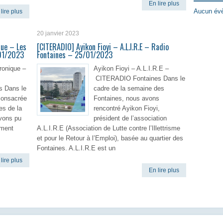
En lire plus
Aucun évè
lire plus
20 janvier 2023
ue – Les
[CITERADIO] Ayikon Fioyi – A.L.I.R.E – Radio
/01/2023
Fontaines – 25/01/2023
ronique –
Ayikon Fioyi – A.L.I.R.E –
CITERADIO Fontaines Dans le
 Dans le
cadre de la semaine des
consacrée
Fontaines, nous avons
res de la
rencontré Ayikon Fioyi,
avons pu
président de l’association
ement
A.L.I.R.E (Association de Lutte contre l’Illettrisme
et pour le Retour à l’Emploi), basée au quartier des
Fontaines. A.L.I.R.E est un
lire plus
En lire plus