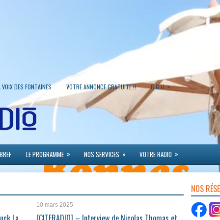
»
A VOIX DES FONTAINES
VOTRE ANNONCE GRATUITE !!
C.G.U.
»
»
»
 BREF
LE PROGRAMME
NOS SERVICES
VOTRE RADIO
NOS RÉS
10 mars 2025
uck La
[CITERADIO] – Interview de Nicolas Thomas et