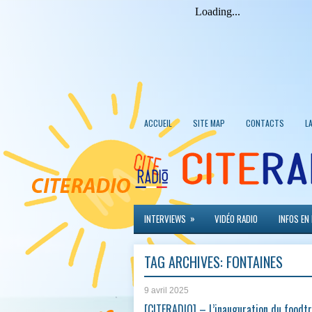
ACCUEIL
SITE MAP
CONTACTS
L
»
INTERVIEWS
VIDÉO RADIO
INFOS EN
TAG ARCHIVES:
FONTAINES
9 avril 2025
[CITERADIO] – L’inauguration du foodtr