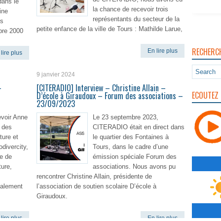
dans le
la chance de recevoir trois
ine
représentants du secteur de la
es
petite enfance de la ville de Tours : Mathilde Larue,
bre 2000
RECHERC
En lire plus
lire plus
9 janvier 2024
–
[CITERADIO] Interview – Christine Allain –
ECOUTEZ 
D’école à Giraudoux – Forum des associations –
23/09/2023
voir Anne
Le 23 septembre 2023,
 des
CITERADIO était en direct dans
ture et
le quartier des Fontaines à
odivercity,
Tours, dans le cadre d’une
le de
émission spéciale Forum des
ture,
associations. Nous avons pu
rencontrer Christine Allain, présidente de
ipalement
l’association de soutien scolaire D’école à
Giraudoux.
lire plus
En lire plus