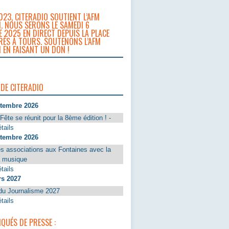
023, CITERADIO SOUTIENT L’AFM
. NOUS SERONS LE SAMEDI 6
 2025 EN DIRECT DEPUIS LA PLACE
RÈS À TOURS. SOUTENONS L’AFM
 EN FAISANT UN DON !
 DE CITERADIO
ptembre 2026
Fête se réunit pour la 8ème édition ! -
tails
ptembre 2026
s associations aux Fontaines avec la
a musique
tails
rs 2027
du Journalisme 2027
tails
UÉS DE PRESSE :