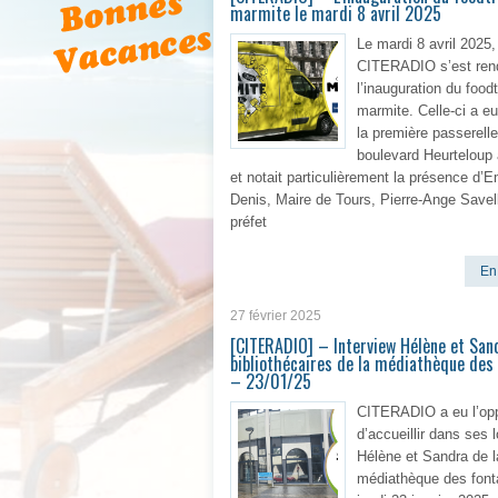
marmite le mardi 8 avril 2025
Le mardi 8 avril 2025,
CITERADIO s’est ren
l’inauguration du food
marmite. Celle-ci a eu
la première passerell
boulevard Heurteloup
et notait particulièrement la présence d
Denis, Maire de Tours, Pierre-Ange Savell
préfet
En 
27 février 2025
[CITERADIO] – Interview Hélène et San
bibliothécaires de la médiathèque des
– 23/01/25
CITERADIO a eu l’opp
d’accueillir dans ses 
Hélène et Sandra de l
médiathèque des font