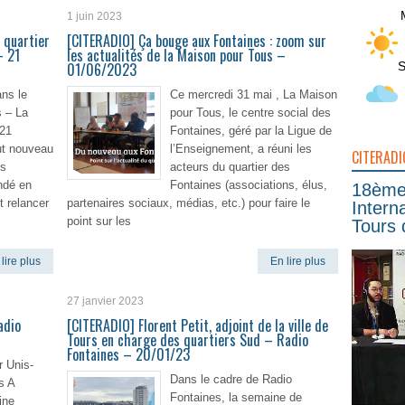
1 juin 2023
 quartier
[CITERADIO] Ça bouge aux Fontaines : zoom sur
– 21
les actualités de la Maison pour Tous –
S
01/06/2023
ns le
Ce mercredi 31 mai , La Maison
s – La
pour Tous, le centre social des
 21
Fontaines, géré par la Ligue de
ut nouveau
l’Enseignement, a réuni les
CITERADI
es
acteurs du quartier des
ndé en
Fontaines (associations, élus,
18ème 
t relancer
partenaires sociaux, médias, etc.) pour faire le
Intern
point sur les
Tours 
lire plus
En lire plus
27 janvier 2023
adio
[CITERADIO] Florent Petit, adjoint de la ville de
Tours en charge des quartiers Sud – Radio
Fontaines – 20/01/23
r Unis-
Dans le cadre de Radio
s A
Fontaines, la semaine de
ine