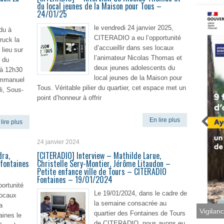
du local jeunes de la Maison pour Tous –
24/01/25
le vendredi 24 janvier 2025,
du à
CITERADIO a eu l’opportunité
truck la
d’accueillir dans ses locaux
 lieu sur
l’animateur Nicolas Thomas et
e du
deux jeunes adolescents du
 à 12h30
local jeunes de la Maison pour
’Emmanuel
Tous. Véritable pilier du quartier, cet espace met un
i, Sous-
point d’honneur à offrir
En lire plus
lire plus
24 janvier 2024
dra,
[CITERADIO] Interview – Mathilde Larue,
 fontaines
Christelle Sery-Montier, Jérôme Litaudon –
Petite enfance ville de Tours – CITERADIO
Fontaines – 19/01/2024
ortunité
Le 19/01/2024, dans le cadre de
locaux
la semaine consacrée au
a
quartier des Fontaines de Tours
aines le
Vigilan
de CITERADIO, nous avons eu