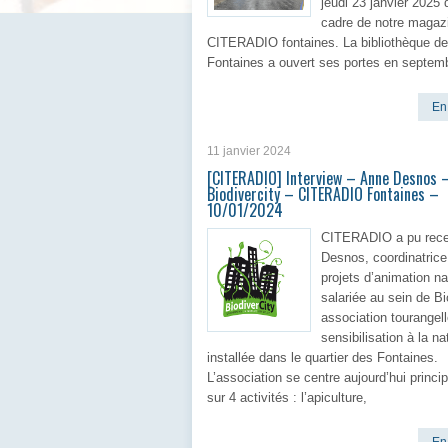
jeudi 23 janvier 2025 
cadre de notre magaz
CITERADIO fontaines. La bibliothèque d
Fontaines a ouvert ses portes en septem
En 
11 janvier 2024
[CITERADIO] Interview – Anne Desnos 
Biodivercity – CITERADIO Fontaines –
10/01/2024
CITERADIO a pu rece
Desnos, coordinatrice
projets d’animation na
salariée au sein de Bi
association tourangel
sensibilisation à la na
installée dans le quartier des Fontaines.
L’association se centre aujourd’hui princ
sur 4 activités : l’apiculture,
En 