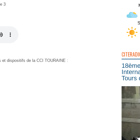
le 3
S
CITERADI
ns et dispositifs de la CCI TOURAINE :
18ème 
Intern
Tours 