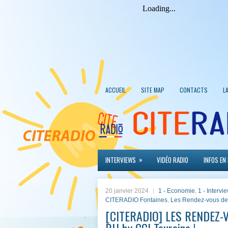
ACCUEIL
SITE MAP
CONTACTS
L
»
INTERVIEWS
VIDÉO RADIO
INFOS EN
20 janvier 2024
1 - Economie
,
1 - Intervi
CITERADIO Fontaines
,
Les Rendez-vous de
[CITERADIO] LES RENDEZ-V