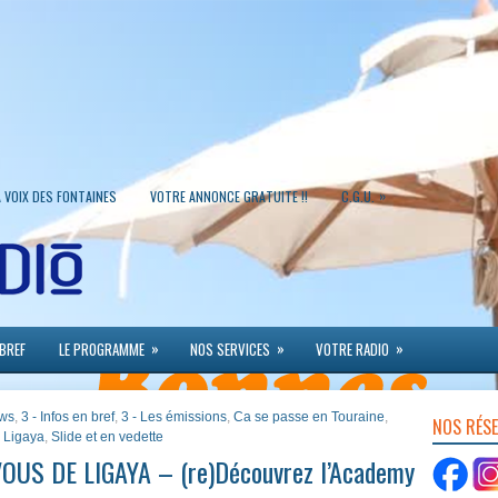
»
A VOIX DES FONTAINES
VOTRE ANNONCE GRATUITE !!
C.G.U.
»
»
»
 BREF
LE PROGRAMME
NOS SERVICES
VOTRE RADIO
ews
,
3 - Infos en bref
,
3 - Les émissions
,
Ca se passe en Touraine
,
NOS RÉS
 Ligaya
,
Slide et en vedette
OUS DE LIGAYA – (re)Découvrez l’Academy