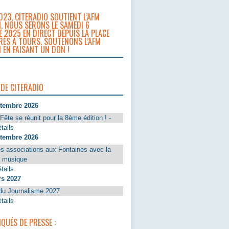
023, CITERADIO SOUTIENT L’AFM
. NOUS SERONS LE SAMEDI 6
 2025 EN DIRECT DEPUIS LA PLACE
RÈS À TOURS. SOUTENONS L’AFM
 EN FAISANT UN DON !
 DE CITERADIO
ptembre 2026
Fête se réunit pour la 8ème édition ! -
tails
ptembre 2026
s associations aux Fontaines avec la
a musique
tails
rs 2027
du Journalisme 2027
tails
UÉS DE PRESSE :