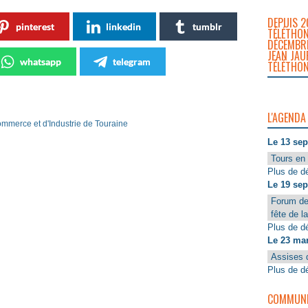
DEPUIS 2
pinterest
linkedin
tumblr
TÉLÉTHON
DÉCEMBRE
JEAN JAU
whatsapp
telegram
TÉLÉTHON
L'AGENDA
merce et d'Industrie de Touraine
Le 13 se
Tours en 
Plus de dé
Le 19 se
Forum de
fête de l
Plus de dé
Le 23 ma
Assises 
Plus de dé
COMMUNIQ