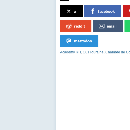
x
facebook
reddit
email
mastodon
Academy RH
,
CCI Touraine
,
Chambre de Com