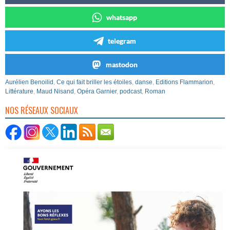
whatsapp
telegram
mastodon
Aurélien Benoilid
,
Ce qui fait briller les étoiles
,
danse
,
Editions Flammarion
,
Littérature
,
Maud Nisand
,
Opéra Garnier
,
podcast
,
Roman
NOS RÉSEAUX SOCIAUX