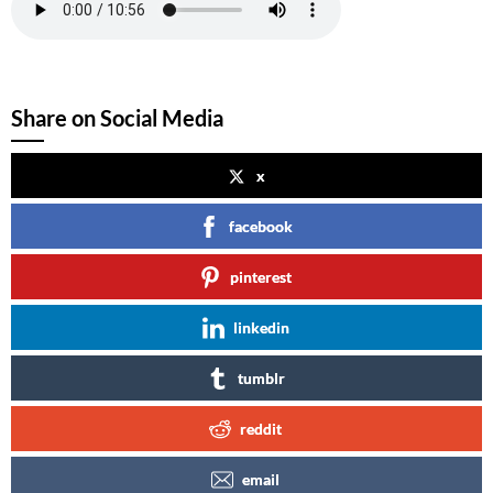
Share on Social Media
x
facebook
pinterest
linkedin
tumblr
reddit
email