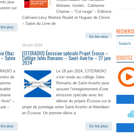
ents jeux
littéraire. Invités : Catherine
veront sur
Charrier – “Col rouge” – Éditions
Calmann-Lévy Martine Roulet et Hugues de Chivré
– Salon du Livre de
lire plus
RECHERC
En lire plus
28 juin 2024
ie Elbaz
[CITERADIO] Émission spéciale Projet Écosse –
ECOUTEZ 
– Sylvie
Collège Jules Romains – Saint-Avertin – 27 juin
2024
TERADIO a
Le 18 juin 2024, CITERADIO
uméro de
s’est rendu au collège Jules
gramme
Romains de Saint-Avertin pour
tualité
assurer l’enregistrement d’une
éphanie
émission spéciale avec les
 hiver” –
élèves du projets Écosse sur le
urat –
projet de jumelage entre Saint-Avertin et Aberdeen
en Écosse. Un premier élève a
lire plus
En lire plus