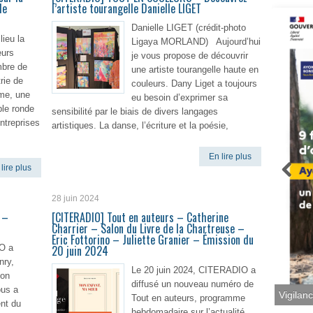
le
l’artiste tourangelle Danielle LIGET
Danielle LIGET (crédit-photo
lieu la
Ligaya MORLAND) Aujourd’hui
eurs
je vous propose de découvrir
mbre de
une artiste tourangelle haute en
rie de
couleurs. Dany Liget a toujours
me, une
eu besoin d’exprimer sa
ble ronde
sensibilité par le biais de divers langages
entreprises
artistiques. La danse, l’écriture et la poésie,
En lire plus
lire plus
28 juin 2024
 –
[CITERADIO] Tout en auteurs – Catherine
Charrier – Salon du Livre de la Chartreuse –
Eric Fottorino – Juliette Granier – Émission du
O a
20 juin 2024
nry,
Le 20 juin 2024, CITERADIO a
ion
diffusé un nouveau numéro de
ous a
Tout en auteurs, programme
nt du
Vigilan
hebdomadaire sur l’actualité