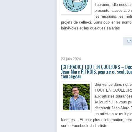
Touraine. Elle nous a
présenté l’association
les missions, les méti
projets de celle-ci. Sans oublier les nom
bénévoles et les quelques salariés
En 
23 juin 2024
[CITERADIO] TOUT EN COULEURS – Déc
Jean-Marc PITROIS, peintre et sculpte
tourangeau
Bienvenue dans notre
TOUT EN COULEURS
aux artistes tourange
Aujourd’hui je vous p
découvrir Jean-Marc
un artiste aux multipl
facettes. Et pour plus d’information, re
sur le Facebook de l’artiste.