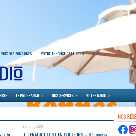
»
A VOIX DES FONTAINES
VOTRE ANNONCE GRATUITE !!
C.G.U.
»
»
»
 BREF
LE PROGRAMME
NOS SERVICES
VOTRE RADIO
NOS RÉS
30 juin 2024
sur la
[CITERADIO] TOUT EN COULEURS – Découvrez