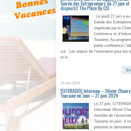
Soirée des Entrepreneurs du 27 juin et 
dispositif The Place By CCI
Le jeudi 27 juin a eu 
Soirée des Entrepren
organisée par la Cha
Commerce et d’Indust
Touraine. Au program
partie conférence / ta
sur : Les enjeux de l’innovation pour les 
et le
En 
28 juin 2024
[CITERADIO] Interview – Olivier Chanry
Touraine en Jeux – 27 juin 2024
Le 27 juin, CITERADI
interviewé Olivier Cha
membre de l’associat
Touraine en jeux. Il n
présenté le dérouleme