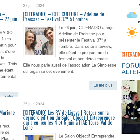
27 juin 2024
n –
[CITERADIO] – CITE CULTURE – Adeline de
– 27 juin
Preissac – Festival 37° à l’ombre
S
Le 26 juin, CITERADIO a reçu
TERADIO
Adeline de Preissac pour
e Jules
présenter le Festival 37° à
rtin pour
l’ombre. Dans cette interview,
ent d’une
elle décrit le programme du
CITERADI
 le
festival et son déroulement.
ves. Trois
FORUM
Elle nous parle aussi de l’association La Simplesse
me étant
ALTER
qui organise cet événement.
rtemental
En lire plus
lire plus
25 juin 2024
 Mariane
[CITERADIO] Les RV de Ligaya | Retour sur la
dernière édition du Salon Objectif Entreprendre
qui a eu lieu les 4 et 5 juin à l’IAE Tours-Val de
s reçu
Loire
re de
Le Salon Objectif Entreprendre,
 Plastic