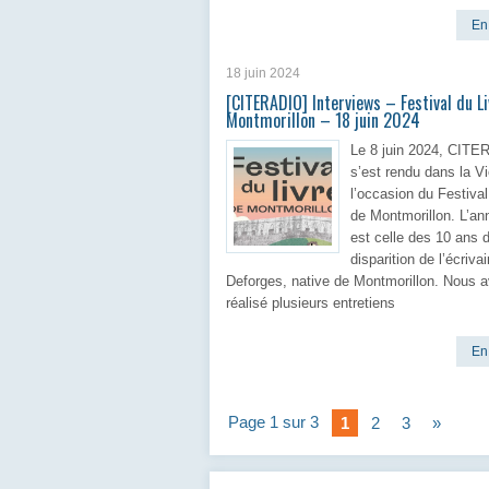
En 
18 juin 2024
[CITERADIO] Interviews – Festival du Li
Montmorillon – 18 juin 2024
Le 8 juin 2024, CIT
s’est rendu dans la V
l’occasion du Festival
de Montmorillon. L’a
est celle des 10 ans d
disparition de l’écriv
Deforges, native de Montmorillon. Nous 
réalisé plusieurs entretiens
En 
Page 1 sur 3
1
2
3
»