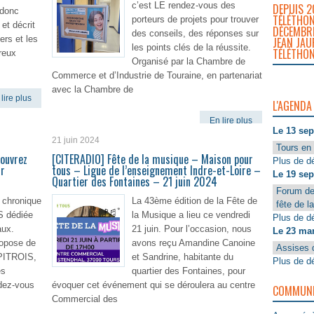
c’est LE rendez-vous des
DEPUIS 2
 donc
TÉLÉTHON
porteurs de projets pour trouver
 et décrit
DÉCEMBRE
des conseils, des réponses sur
ers et les
JEAN JAU
les points clés de la réussite.
TÉLÉTHON
breux
Organisé par la Chambre de
Commerce et d’Industrie de Touraine, en partenariat
avec la Chambre de
lire plus
L'AGENDA
En lire plus
Le 13 se
21 juin 2024
Tours en 
ouvrez
[CITERADIO] Fête de la musique – Maison pour
Plus de dé
ur
tous – Ligue de l’enseignement Indre-et-Loire –
Le 19 se
Quartier des Fontaines – 21 juin 2024
Forum de
 chronique
La 43ème édition de la Fête de
fête de l
 dédiée
la Musique a lieu ce vendredi
Plus de dé
aux.
21 juin. Pour l’occasion, nous
Le 23 ma
ropose de
avons reçu Amandine Canoine
Assises 
 PITROIS,
et Sandrine, habitante du
Plus de dé
es
quartier des Fontaines, pour
ndez-vous
évoquer cet événement qui se déroulera au centre
COMMUNIQ
Commercial des