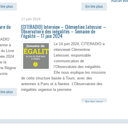
Aucun évè
lire plus
En lire plus
17 juin 2024
vre de
[CITERADIO] Interview – Clémentine Letessier –
Observatoire des inégalités – Semaine de
l’égalité – 17 juin 2024
ERADIO
Le 14 juin 2024, CITERADIO a
ienne à
interviewé Clémentine
 du Livre
Letessier, responsable
nnée 2024
communication de
e la
l’Observatoire des inégalités.
aine Régine
Elle nous explique les missions
avons
de cette structure basée à Tours, avec des
antennes à Paris et à Nantes. L’Observatoire des
inégalités organise la première
lire plus
En lire plus