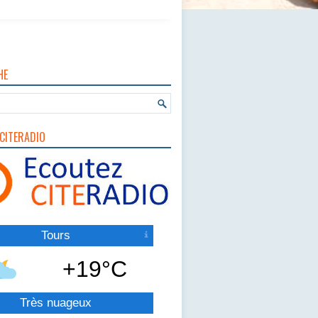
HE
CITERADIO
Tours
+19°C
Très nuageux