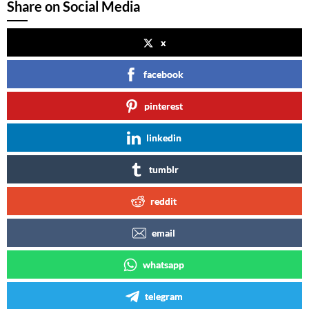
Share on Social Media
x
facebook
pinterest
linkedin
tumblr
reddit
email
whatsapp
telegram