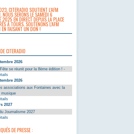
023, CITERADIO SOUTIENT L’AFM
. NOUS SERONS LE SAMEDI 6
 2025 EN DIRECT DEPUIS LA PLACE
RÈS À TOURS. SOUTENONS L’AFM
 EN FAISANT UN DON !
 DE CITERADIO
ptembre 2026
Fête se réunit pour la 8ème édition ! -
tails
ptembre 2026
s associations aux Fontaines avec la
a musique
tails
rs 2027
du Journalisme 2027
tails
UÉS DE PRESSE :