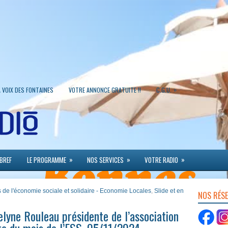
»
A VOIX DES FONTAINES
VOTRE ANNONCE GRATUITE !!
C.G.U.
»
»
»
 BREF
LE PROGRAMME
NOS SERVICES
VOTRE RADIO
 de l'économie sociale et solidaire - Economie Locales
,
Slide et en
NOS RÉS
lyne Rouleau présidente de l’association