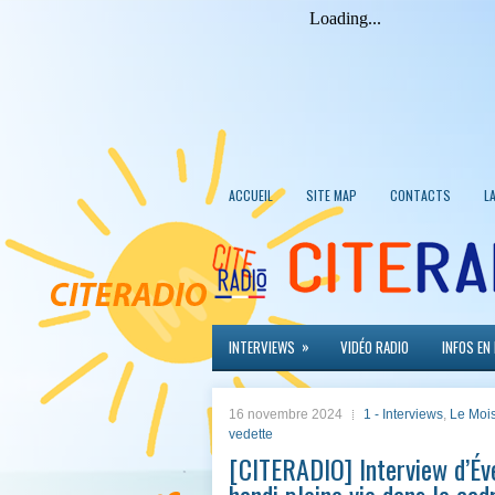
ACCUEIL
SITE MAP
CONTACTS
L
»
INTERVIEWS
VIDÉO RADIO
INFOS EN
16 novembre 2024
1 - Interviews
,
Le Mois
vedette
[CITERADIO] Interview d’Éve