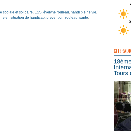
 sociale et solidaire
,
ESS
,
évelyne rouleau
,
handi pleine vie
,
ne en situation de handicap
,
prévention
,
rouleau
,
santé
,
S
CITERADI
18ème 
Intern
Tours 