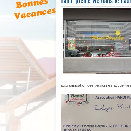
handi pleine vie dans le ca
autonomisation des pers
onne
s accueillies