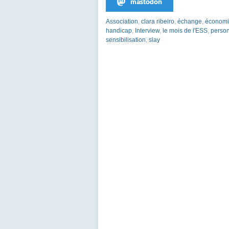
mastodon
Association
,
clara ribeiro
,
échange
,
économie
handicap
,
Interview
,
le mois de l'ESS
,
person
sensibilisation
,
slay