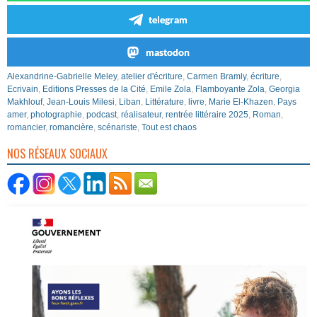
telegram
mastodon
Alexandrine-Gabrielle Meley
,
atelier d'écriture
,
Carmen Bramly
,
écriture
,
Ecrivain
,
Editions Presses de la Cité
,
Emile Zola
,
Flamboyante Zola
,
Georgia
Makhlouf
,
Jean-Louis Milesi
,
Liban
,
Littérature
,
livre
,
Marie El-Khazen
,
Pays
amer
,
photographie
,
podcast
,
réalisateur
,
rentrée littéraire 2025
,
Roman
,
romancier
,
romancière
,
scénariste
,
Tout est chaos
NOS RÉSEAUX SOCIAUX