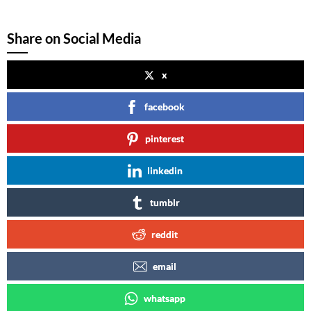
Share on Social Media
x
facebook
pinterest
linkedin
tumblr
reddit
email
whatsapp