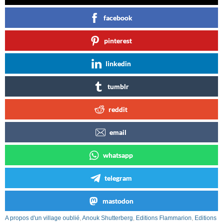
facebook
pinterest
linkedin
tumblr
reddit
email
whatsapp
telegram
mastodon
A propos d'un village oublié
,
Anouk Shutterberg
,
Editions Flammarion
,
Editions