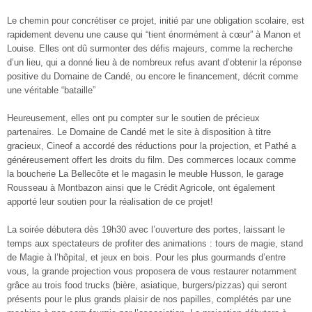
Le chemin pour concrétiser ce projet, initié par une obligation scolaire, est
rapidement devenu une cause qui “tient énormément à cœur” à Manon et
Louise.
Elles ont dû surmonter des défis majeurs, comme la recherche
d’un lieu, qui a donné lieu à de nombreux refus avant d’obtenir la réponse
positive du Domaine de Candé, ou encore le financement, décrit comme
une véritable “bataille”
Heureusement, elles ont pu compter sur le soutien de précieux
partenaires. Le
Domaine de Candé
met le site à disposition à titre
gracieux,
Cineof
a accordé des réductions pour la projection, et
Pathé
a
généreusement offert les droits du film
. Des commerces locaux comme
la boucherie La Bellecôte et le magasin le meuble Husson, le garage
Rousseau à Montbazon ainsi que le Crédit Agricole, ont également
apporté leur soutien pour la réalisation de ce projet!
La soirée débutera dès
19h30
avec l’ouverture des portes, laissant le
temps aux spectateurs de profiter des animations : tours de magie, stand
de Magie à l’hôpital, et jeux en bois. Pour les plus gourmands d’entre
vous, la grande projection vous proposera de vous restaurer notamment
grâce au
trois food trucks (bière, asiatique, burgers/pizzas) qui seront
présents pour le plus grands plaisir de nos papilles, complétés par une