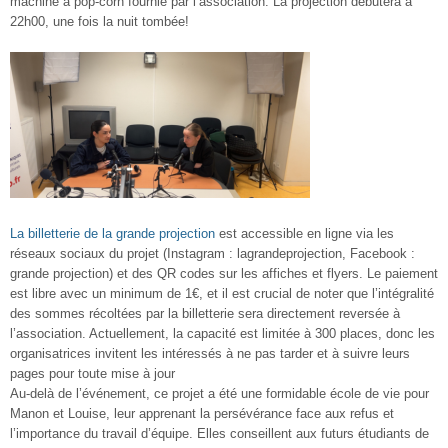
machine à pop-corn fournie par l’association
. La projection débutera à
22h00
, une fois la nuit tombée!
La billetterie de la grande projection
est accessible en ligne via les
réseaux sociaux du projet (Instagram : lagrandeprojection, Facebook :
grande projection) et des QR codes sur les affiches et flyers.
Le paiement
est libre avec un
minimum de 1€
, et il est crucial de noter que
l’intégralité
des sommes récoltées par la billetterie sera directement reversée à
l’association
. Actuellement, la capacité est limitée à 300 places, donc les
organisatrices invitent les intéressés à ne pas tarder et à suivre leurs
pages pour toute mise à jour
Au-delà de l’événement, ce projet a été une formidable école de vie pour
Manon et Louise, leur apprenant la
persévérance
face aux refus et
l’importance du
travail d’équipe.
Elles conseillent aux futurs étudiants de