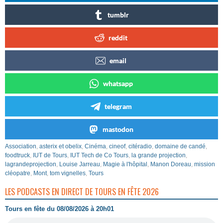
tumblr
reddit
email
whatsapp
telegram
mastodon
Association
,
asterix et obelix
,
Cinéma
,
cineof
,
citéradio
,
domaine de candé
,
foodtruck
,
IUT de Tours
,
IUT Tech de Co Tours
,
la grande projection
,
lagrandeprojection
,
Louise Jarreau
,
Magie à l'hôpital
,
Manon Doreau
,
mission
cléopatre
,
Mont
,
tom vignelles
,
Tours
LES PODCASTS EN DIRECT DE TOURS EN FÊTE 2026
Tours en fête du 08/08/2026 à 20h01