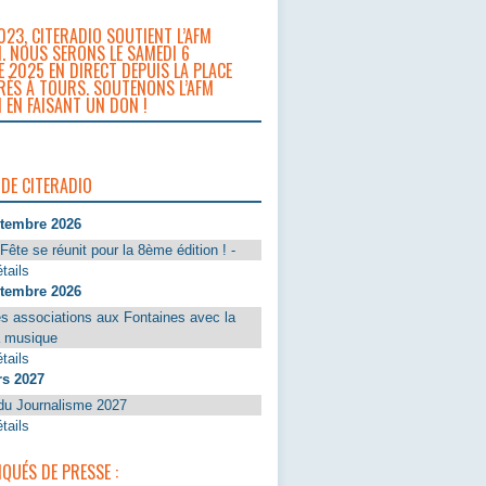
023, CITERADIO SOUTIENT L’AFM
. NOUS SERONS LE SAMEDI 6
 2025 EN DIRECT DEPUIS LA PLACE
RÈS À TOURS. SOUTENONS L’AFM
 EN FAISANT UN DON !
 DE CITERADIO
ptembre 2026
Fête se réunit pour la 8ème édition ! -
tails
ptembre 2026
s associations aux Fontaines avec la
a musique
tails
rs 2027
du Journalisme 2027
tails
UÉS DE PRESSE :