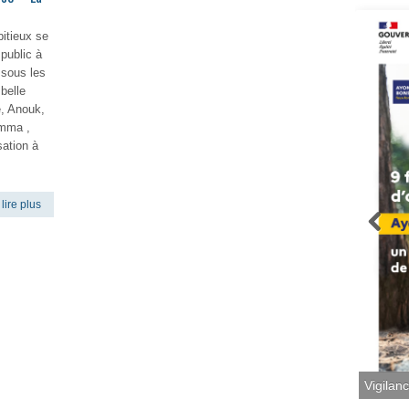
bitieux se
 public à
 sous les
 belle
, Anouk,
Emma ,
ation à
lire plus
Vigilan