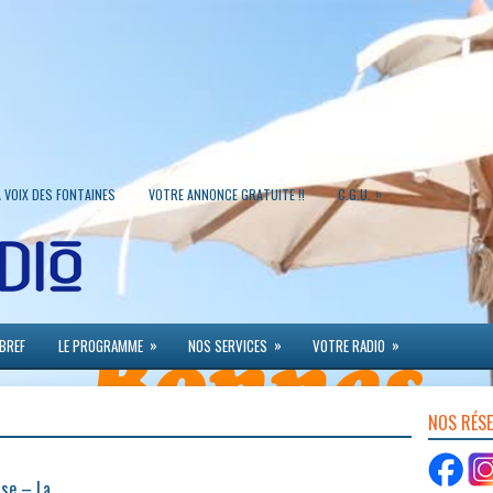
»
A VOIX DES FONTAINES
VOTRE ANNONCE GRATUITE !!
C.G.U.
»
»
»
 BREF
LE PROGRAMME
NOS SERVICES
VOTRE RADIO
NOS RÉS
ise – La