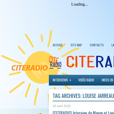
ACCUEIL
SITE MAP
CONTACTS
L
»
INTERVIEWS
VIDÉO RADIO
INFOS EN
TAG ARCHIVES:
LOUISE JARREAU
30 avril 2025
[CITERADIO] Interview de Manon et Lou