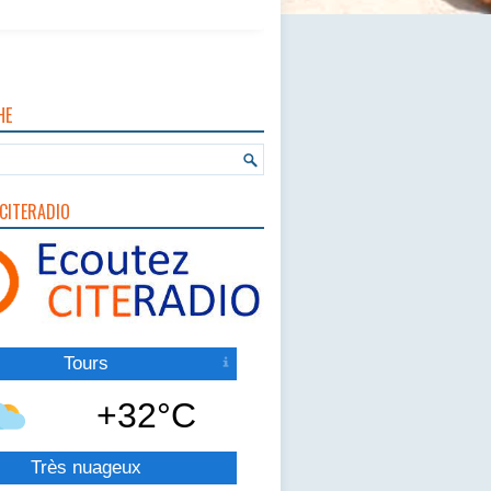
HE
CITERADIO
Tours
+32°C
Très nuageux