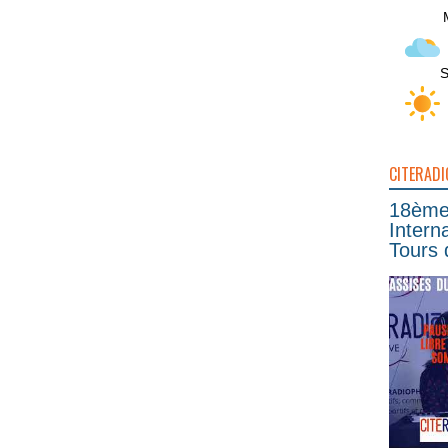
S
CITERADI
18ème 
Intern
Tours 