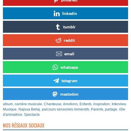
linkedin
tumblr
reddit
email
whatsapp
telegram
mastodon
album
,
carrière musicale
,
Chanteuse
,
émotions
,
Enfants
,
inspiration
,
Interview
,
Musique
,
Najoua Bellaj
,
parcours sensoriels immersifs
,
Parents
,
partage
,
rôle
d'animatrice
,
Spectacle
NOS RÉSEAUX SOCIAUX