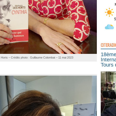
S
CITERADI
18ème 
Horts – Crédits photo : Guillaume Colombat – 11 mai 2023
Intern
Tours 