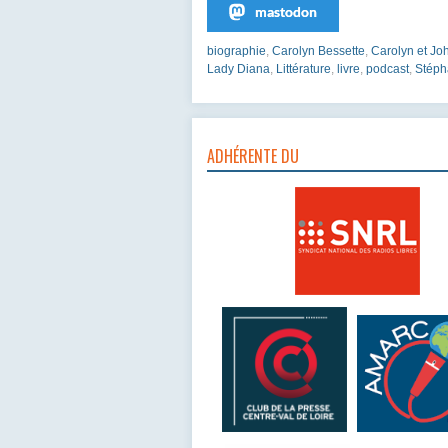
mastodon
biographie
,
Carolyn Bessette
,
Carolyn et Jo
Lady Diana
,
Littérature
,
livre
,
podcast
,
Stéph
ADHÉRENTE DU