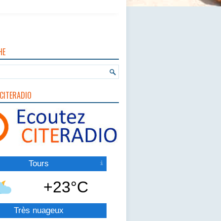
HE
CITERADIO
Tours
+23°C
Très nuageux