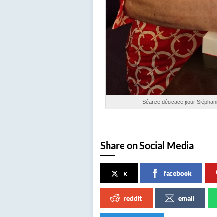
Séance dédicace pour Stéphanie
Share on Social Media
x
facebook
reddit
email