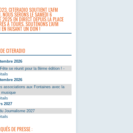
023, CITERADIO SOUTIENT L’AFM
. NOUS SERONS LE SAMEDI 6
 2025 EN DIRECT DEPUIS LA PLACE
RÈS À TOURS. SOUTENONS L’AFM
 EN FAISANT UN DON !
 DE CITERADIO
ptembre 2026
Fête se réunit pour la 8ème édition ! -
tails
ptembre 2026
s associations aux Fontaines avec la
a musique
tails
rs 2027
du Journalisme 2027
tails
UÉS DE PRESSE :