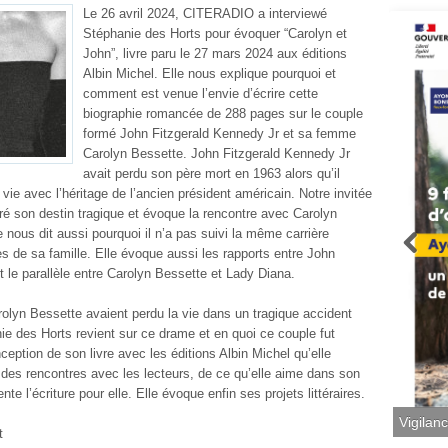
Le 26 avril 2024, CITERADIO a interviewé
Stéphanie des Horts pour évoquer “Carolyn et
John”, livre paru le 27 mars 2024 aux éditions
Albin Michel. Elle nous explique pourquoi et
comment est venue l’envie d’écrire cette
biographie romancée de 288 pages sur le couple
formé John Fitzgerald Kennedy Jr et sa femme
Carolyn Bessette. John Fitzgerald Kennedy Jr
avait perdu son père mort en 1963 alors qu’il
vie avec l’héritage de l’ancien président américain. Notre invitée
lgré son destin tragique et évoque la rencontre avec Carolyn
 nous dit aussi pourquoi il n’a pas suivi la même carrière
s de sa famille. Elle évoque aussi les rapports entre John
t le parallèle entre Carolyn Bessette et Lady Diana.
rolyn Bessette avaient perdu la vie dans un tragique accident
e des Horts revient sur ce drame et en quoi ce couple fut
ception de son livre avec les éditions Albin Michel qu’elle
le des rencontres avec les lecteurs, de ce qu’elle aime dans son
e l’écriture pour elle. Elle évoque enfin ses projets littéraires.
t