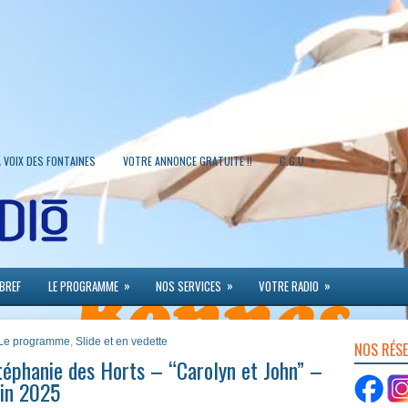
»
A VOIX DES FONTAINES
VOTRE ANNONCE GRATUITE !!
C.G.U.
»
»
»
 BREF
LE PROGRAMME
NOS SERVICES
VOTRE RADIO
 Le programme
,
Slide et en vedette
NOS RÉS
éphanie des Horts – “Carolyn et John” –
uin 2025