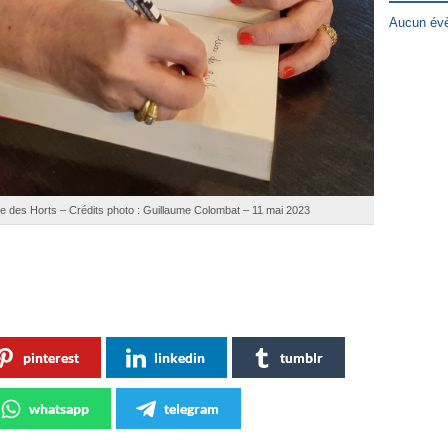
Aucun évè
 des Horts – Crédits photo : Guillaume Colombat – 11 mai 2023
pinterest
linkedin
tumblr
whatsapp
telegram