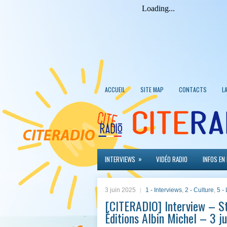
ACCUEIL
SITE MAP
CONTACTS
L
»
INTERVIEWS
VIDÉO RADIO
INFOS EN
3 juin 2025
1 - Interviews
,
2 - Culture
,
5 -
[CITERADIO] Interview – St
Éditions Albin Michel – 3 j