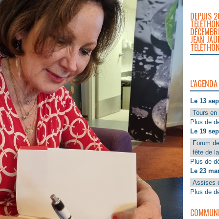
DEPUIS 2
TÉLÉTHON
DÉCEMBRE
JEAN JAU
TÉLÉTHON
L'AGENDA
Le 13 se
Tours en 
Plus de dé
Le 19 se
Forum de
fête de l
Plus de dé
Le 23 ma
Assises 
Plus de dé
COMMUNIQ