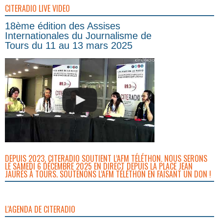
CITERADIO LIVE VIDEO
18ème édition des Assises
Internationales du Journalisme de
Tours du 11 au 13 mars 2025
DEPUIS 2023, CITERADIO SOUTIENT L’AFM TÉLÉTHON. NOUS SERONS
LE SAMEDI 6 DÉCEMBRE 2025 EN DIRECT DEPUIS LA PLACE JEAN
JAURÈS À TOURS. SOUTENONS L’AFM TÉLÉTHON EN FAISANT UN DON !
L'AGENDA DE CITERADIO