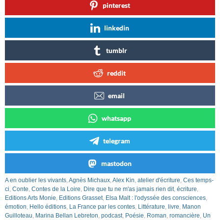
pinterest
linkedin
tumblr
reddit
email
whatsapp
telegram
mastodon
A en oublier les vivants
,
Agnès Michaux
,
Alex Kin
,
atelier d'écriture
,
Ces temps-
ci
,
Conte
,
Contes de la Loire
,
Dire que tu ne m'as jamais rien dit
,
écriture
,
Editions Arts Monie
,
Editions Grasset
,
Elsa Malt : l'odyssée des consciences
,
émotion
,
Hello éditions
,
La France par les contes
,
Littérature
,
livre
,
Manon
Guilloteau
,
Marina Bellan Lebreton
,
podcast
,
Poésie
,
Roman
,
romancière
,
Un