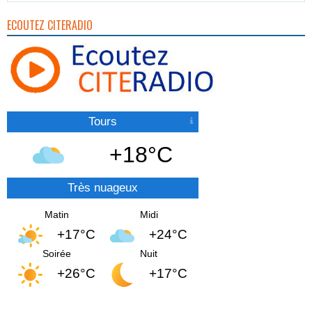
ECOUTEZ CITERADIO
Tours
+18°C
Très nuageux
Matin
Midi
+17°C
+24°C
Soirée
Nuit
+26°C
+17°C