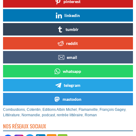
pinterest
linkedin
tumblr
reddit
email
whatsapp
telegram
mastodon
Combustions
,
Cotentin
,
Editions Albin Michel
,
Flamanville
,
François Gagey
,
Littérature
,
Normandie
,
podcast
,
rentrée littéraire
,
Roman
NOS RÉSEAUX SOCIAUX