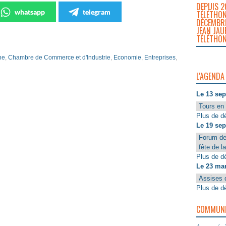
DEPUIS 2
whatsapp
telegram
TÉLÉTHON
DÉCEMBRE
JEAN JAU
TÉLÉTHON
ne
,
Chambre de Commerce et d'Industrie
,
Economie
,
Entreprises
,
L'AGENDA
Le 13 se
Tours en 
Plus de dé
Le 19 se
Forum de
fête de l
Plus de dé
Le 23 ma
Assises 
Plus de dé
COMMUNIQ