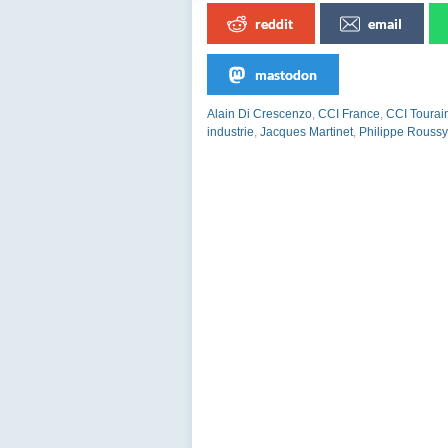
reddit
email
mastodon
Alain Di Crescenzo
,
CCI France
,
CCI Tourai
industrie
,
Jacques Martinet
,
Philippe Roussy