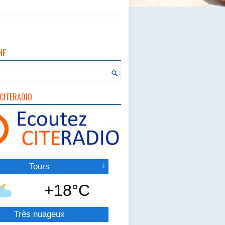
HE
CITERADIO
Tours
+18°C
Très nuageux