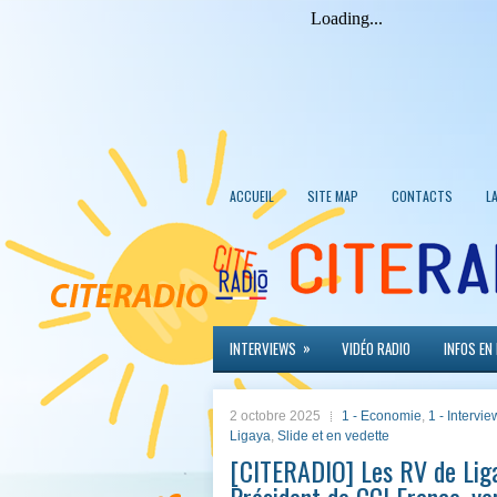
ACCUEIL
SITE MAP
CONTACTS
L
»
INTERVIEWS
VIDÉO RADIO
INFOS EN
2 octobre 2025
1 - Economie
,
1 - Intervie
Ligaya
,
Slide et en vedette
[CITERADIO] Les RV de Liga