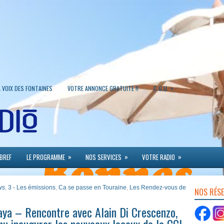
»
A VOIX DES FONTAINES
VOTRE ANNONCE GRATUITE !!
C.G.U.
»
»
»
 BREF
LE PROGRAMME
NOS SERVICES
VOTRE RADIO
ws
,
3 - Les émissions
,
Ca se passe en Touraine
,
Les Rendez-vous de
NOS RÉS
ya – Rencontre avec Alain Di Crescenzo,