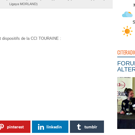
Ligaya MORLAND)
S
et dispositifs de la CCI TOURAINE :
CITERADI
FORUM
ALTER
pinterest
linkedin
tumblr