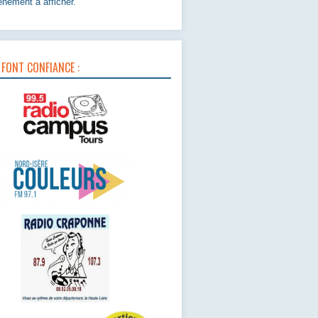
nement à afficher.
 FONT CONFIANCE :