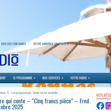
»
A VOIX DES FONTAINES
VOTRE ANNONCE GRATUITE !!
C.G.U.
»
»
»
 BREF
LE PROGRAMME
NOS SERVICES
VOTRE RADIO
ammes
,
5 - Le programme
,
Slide et en vedette
NOS RÉS
re qui conte – “Cinq francs pièce” – Fred
ctobre 2025