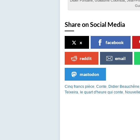
Didier Fontaine, Guillaume Colombat, Jean-Ph
Gui
Share on Social Media
x
facebook
reddit
email
mastodon
Cinq francs pièce
,
Conte
,
Didier Beauchêne
Teixeira
,
le quart d'heure qui conte
,
Nouvell