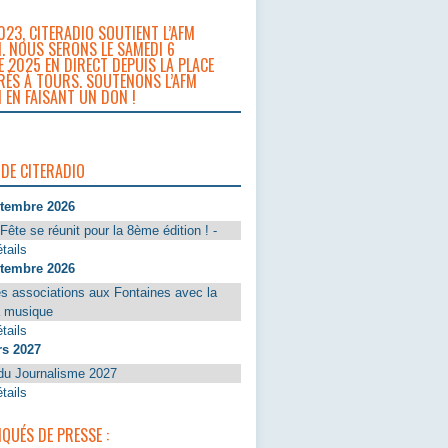
023, CITERADIO SOUTIENT L’AFM
. NOUS SERONS LE SAMEDI 6
 2025 EN DIRECT DEPUIS LA PLACE
RÈS À TOURS. SOUTENONS L’AFM
 EN FAISANT UN DON !
 DE CITERADIO
ptembre 2026
Fête se réunit pour la 8ème édition ! -
tails
ptembre 2026
s associations aux Fontaines avec la
a musique
tails
rs 2027
du Journalisme 2027
tails
UÉS DE PRESSE :