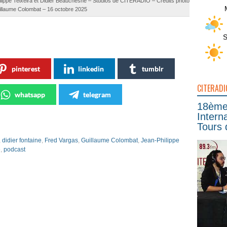
ilippe Teixeira et Didier Beauchesne – Studios de CITERADIO – Crédits photo :
llaume Colombat – 16 octobre 2025
S
pinterest
linkedin
tumblr
CITERADI
whatsapp
telegram
18ème 
Intern
Tours 
,
didier fontaine
,
Fred Vargas
,
Guillaume Colombat
,
Jean-Philippe
e
,
podcast