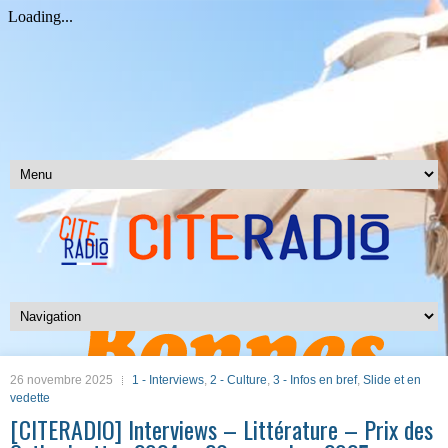
26 novembre 2025
1 - Interviews
,
2 - Culture
,
3 - Infos en bref
,
Slide et en
vedette
[CITERADIO] Interviews – Littérature – Prix des