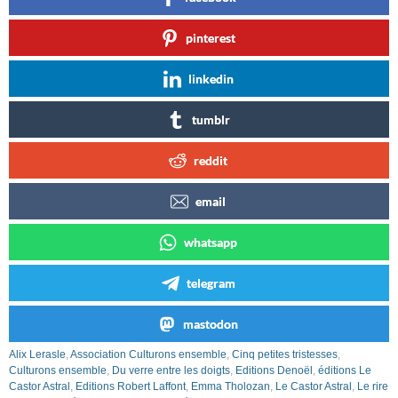
pinterest
linkedin
tumblr
reddit
email
whatsapp
telegram
mastodon
Alix Lerasle
,
Association Culturons ensemble
,
Cinq petites tristesses
,
Culturons ensemble
,
Du verre entre les doigts
,
Editions Denoël
,
éditions Le
Castor Astral
,
Editions Robert Laffont
,
Emma Tholozan
,
Le Castor Astral
,
Le rire