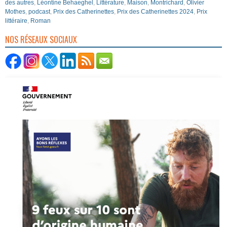
des autres
,
Léontine Behaeghel
,
Littérature
,
Maison
,
Montrichard
,
Olivier
Mothes
,
podcast
,
Prix des Catherinettes
,
Prix des Catherinettes 2024
,
Prix
littéraire
,
Roman
NOS RÉSEAUX SOCIAUX