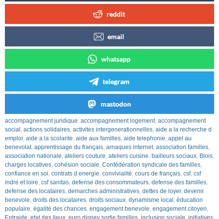
reddit
email
whatsapp
telegram
mastodon
accompagnement juridique
,
accompagnement logement
,
accompagnement
social
,
actions solidaires
,
activites intergenerationnelles
,
aide a la recherche d
emploi
,
aide a la scolarite
,
aide aux familles
,
aide telephonie
,
appel au
benevolat
,
apprentissage du français
,
arnaques internet
,
association familles
,
association nationale
,
ateliers couture
,
ateliers cuisine
,
bailleurs sociaux
,
Blois
,
charges locatives
,
cohésion sociale
,
Confédération syndicale des familles
,
confiance en soi
,
contrats d energie
,
convivialité
,
cours de français
,
csf
,
csf
indre et loire
,
csf sanitas
,
defense des consommateurs
,
defense des familles
,
defense des locataires
,
demarches administratives
,
dettes de loyer
,
devenir
benevole
,
droits des locataires
,
droits sociaux
,
dynamisme local
,
éducation
populaire
,
égalité des chances
,
engagement benevole
,
engagement citoyen
,
Entraide
,
etat des lieux
,
euro disney sortie familles
,
inclusion sociale
,
initiatives