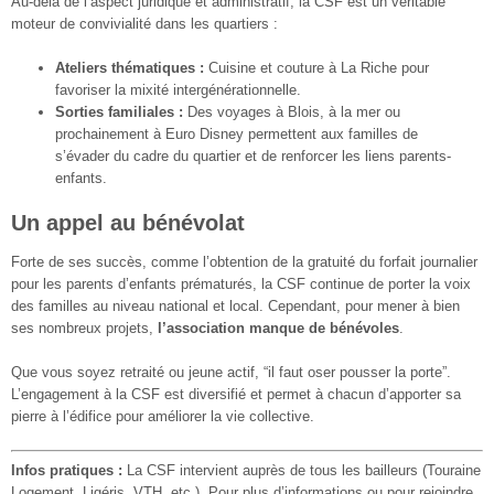
Au-delà de l’aspect juridique et administratif, la CSF est un véritable
moteur de convivialité dans les quartiers :
Ateliers thématiques :
Cuisine et couture à La Riche pour
favoriser la mixité intergénérationnelle.
Sorties familiales :
Des voyages à Blois, à la mer ou
prochainement à Euro Disney permettent aux familles de
s’évader du cadre du quartier et de renforcer les liens parents-
enfants.
Un appel au bénévolat
Forte de ses succès, comme l’obtention de la gratuité du forfait journalier
pour les parents d’enfants prématurés, la CSF continue de porter la voix
des familles au niveau national et local. Cependant, pour mener à bien
ses nombreux projets,
l’association manque de bénévoles
.
Que vous soyez retraité ou jeune actif, “il faut oser pousser la porte”.
L’engagement à la CSF est diversifié et permet à chacun d’apporter sa
pierre à l’édifice pour améliorer la vie collective.
Infos pratiques :
La CSF intervient auprès de tous les bailleurs (Touraine
Logement, Ligéris, VTH, etc.). Pour plus d’informations ou pour rejoindre