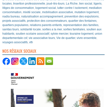
locales
,
Insertion professionnelle
,
joué-lès-tours
,
La Riche
,
lien social
,
ligeris
,
litiges de consommation
,
logement social
,
lutter contre l isolement
,
mediation
consommation
,
mixité sociale
,
mobilisation associative
,
mutation logement
,
nadia bureau
,
naturalisation accompagnement
,
prevention des expulsions
,
projets associatifs
,
protection des consommateurs
,
quartier des fontaines
,
quartiers populaires
,
relations parents enfants
,
representation des familles
,
sanitas tours
,
solidarité locale
,
sorties a la mer
,
sorties familiales
,
soutien aux
habitants
,
soutien scolaire associatif
,
sylvie mercier
,
touraine logement
,
union
departementale csf
,
vie associative tours
,
Vie de quartier
,
vivre ensemble
,
voyages associatifs
,
vth
NOS RÉSEAUX SOCIAUX