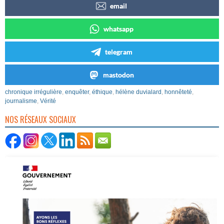
email
whatsapp
telegram
mastodon
chronique irrégulière
,
enquêter
,
éthique
,
hélène duvialard
,
honnêteté
,
journalisme
,
Vérité
NOS RÉSEAUX SOCIAUX