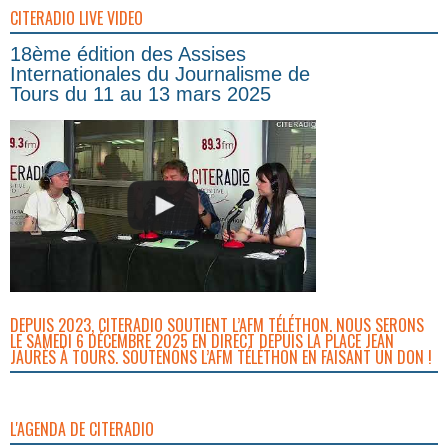
CITERADIO LIVE VIDEO
18ème édition des Assises
Internationales du Journalisme de
Tours du 11 au 13 mars 2025
DEPUIS 2023, CITERADIO SOUTIENT L’AFM TÉLÉTHON. NOUS SERONS
LE SAMEDI 6 DÉCEMBRE 2025 EN DIRECT DEPUIS LA PLACE JEAN
JAURÈS À TOURS. SOUTENONS L’AFM TÉLÉTHON EN FAISANT UN DON !
L'AGENDA DE CITERADIO