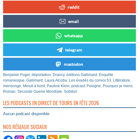
reddit
email
whatsapp
telegram
mastodon
Benjamin Fogel
,
déportation
,
Drancy
,
éditions Gallimard
,
Enquête
romanesque
,
Gallimard
,
Laura Alcoba
,
Les évadés du convoi 53
,
Littérature
,
mensonge
,
Minuit à bord
,
Pauline Klein
,
podcast
,
Pologne
,
Pourquoi je mens
,
Roman
,
Seconde Guerre Mondiale
,
Sobibor
LES PODCASTS EN DIRECT DE TOURS EN FÊTE 2026
Aucun podcast disponible.
NOS RÉSEAUX SOCIAUX