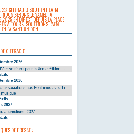
023, CITERADIO SOUTIENT L’AFM
. NOUS SERONS LE SAMEDI 6
 2025 EN DIRECT DEPUIS LA PLACE
RÈS À TOURS. SOUTENONS L’AFM
 EN FAISANT UN DON !
 DE CITERADIO
ptembre 2026
Fête se réunit pour la 8ème édition ! -
tails
ptembre 2026
s associations aux Fontaines avec la
a musique
tails
rs 2027
du Journalisme 2027
tails
UÉS DE PRESSE :