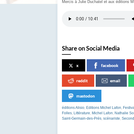
Mercis à Julie Duchatel et aux éditions M
Share on Social Media
x
facebook
reddit
email
mastodon
éditions Alisio
,
Editions Michel Lafon
,
Festiva
Folles
,
Littérature
,
Michel Lafon
,
Nathalie So
Saint-Germain-des-Prés
,
scénariste
,
Second