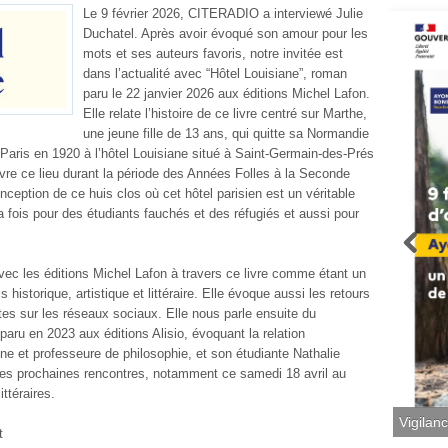
Le 9 février 2026, CITERADIO a interviewé Julie
Duchatel. Après avoir évoqué son amour pour les
mots et ses auteurs favoris, notre invitée est
dans l’actualité avec “Hôtel Louisiane”, roman
paru le 22 janvier 2026 aux éditions Michel Lafon.
Elle relate l’histoire de ce livre centré sur Marthe,
une jeune fille de 13 ans, qui quitte sa Normandie
aris en 1920 à l’hôtel Louisiane situé à Saint-Germain-des-Prés
vivre ce lieu durant la période des Années Folles à la Seconde
ception de ce huis clos où cet hôtel parisien est un véritable
a fois pour des étudiants fauchés et des réfugiés et aussi pour
avec les éditions Michel Lafon à travers ce livre comme étant un
historique, artistique et littéraire. Elle évoque aussi les retours
utes sur les réseaux sociaux. Elle nous parle ensuite du
” paru en 2023 aux éditions Alisio, évoquant la relation
ne et professeure de philosophie, et son étudiante Nathalie
les prochaines rencontres, notamment ce samedi 18 avril au
ittéraires.
t