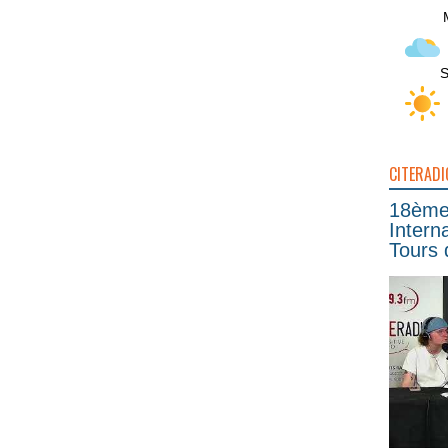
S
CITERADI
18ème 
Intern
Tours 