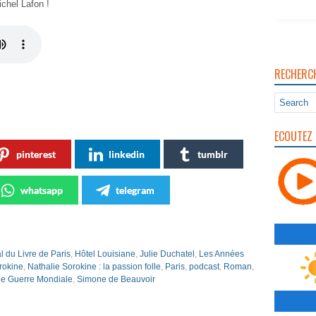
ichel Lafon !
RECHERC
ECOUTEZ 
pinterest
linkedin
tumblr
whatsapp
telegram
l du Livre de Paris
,
Hôtel Louisiane
,
Julie Duchatel
,
Les Années
rokine
,
Nathalie Sorokine : la passion folle
,
Paris
,
podcast
,
Roman
,
e Guerre Mondiale
,
Simone de Beauvoir