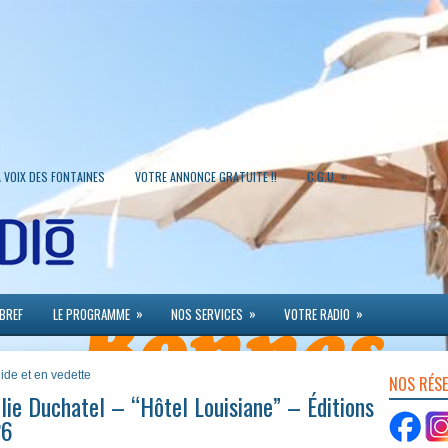
»
A VOIX DES FONTAINES
VOTRE ANNONCE GRATUITE !!
C.G.U.
»
»
»
 BREF
LE PROGRAMME
NOS SERVICES
VOTRE RADIO
lide et en vedette
NOS RÉS
ie Duchatel – “Hôtel Louisiane” – Éditions
26