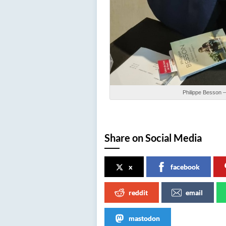
Philippe Besson –
Share on Social Media
x
facebook
reddit
email
mastodon