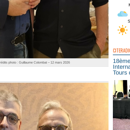
S
CITERADI
18ème 
rédits photo : Guillaume Colombat – 12 mars 2026
Intern
Tours 