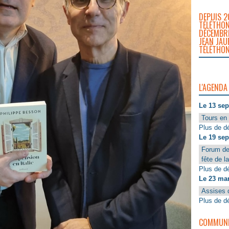
DEPUIS 2
TÉLÉTHON
DÉCEMBRE
JEAN JAU
TÉLÉTHON
L'AGENDA
Le 13 se
Tours en 
Plus de dé
Le 19 se
Forum de
fête de l
Plus de dé
Le 23 ma
Assises 
Plus de dé
COMMUNIQ