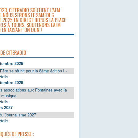
023, CITERADIO SOUTIENT L’AFM
. NOUS SERONS LE SAMEDI 6
 2025 EN DIRECT DEPUIS LA PLACE
RÈS À TOURS. SOUTENONS L’AFM
 EN FAISANT UN DON !
 DE CITERADIO
ptembre 2026
Fête se réunit pour la 8ème édition ! -
tails
ptembre 2026
s associations aux Fontaines avec la
a musique
tails
rs 2027
du Journalisme 2027
tails
UÉS DE PRESSE :