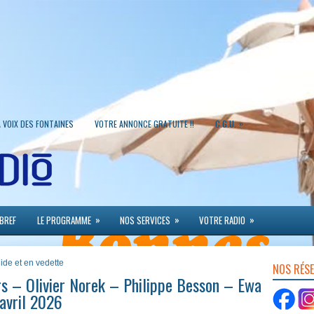
»
A VOIX DES FONTAINES
VOTRE ANNONCE GRATUITE !!
C.G.U.
»
»
»
 BREF
LE PROGRAMME
NOS SERVICES
VOTRE RADIO
lide et en vedette
NOS RÉS
s – Olivier Norek – Philippe Besson – Ewa
avril 2026