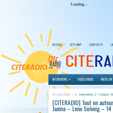
ACCUEIL
SITE MAP
CONTACTS
L
»
INTERVIEWS
VIDÉO RADIO
INFOS EN
15 avril 2026
1 - Interviews
,
2 - Culture
,
S
[CITERADIO] Tout en auteur
Janina – Leno Solveig – 14 