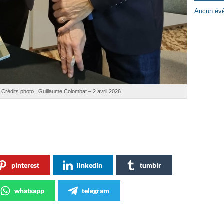
Aucun évè
 Crédits photo : Guillaume Colombat – 2 avril 2026
pinterest
linkedin
tumblr
whatsapp
telegram