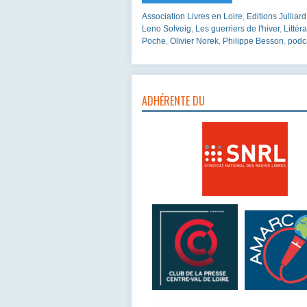
Association Livres en Loire
,
Editions Julliard
Leno Solveig
,
Les guerriers de l'hiver
,
Littér
Poche
,
Olivier Norek
,
Philippe Besson
,
podc
ADHÉRENTE DU