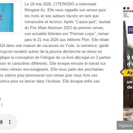
Le 19 mai 2026, CITERADIO a interviewé
Morgane Az. Elle nous rappelle son amour pour
les mots et ses auteurs favoris en tant que
romancière et lectrice. Après “L’autre part”, lauréat
du Prix Mare Nostrum 2023 du premier roman,
son actualité littéraire est “Premier corps”, roman
paru le 21 mai 2026 aux éditions Plon. Elle relate
t 2024 dans une maison de vacances où Ysée, la narratrice, garde
rsqu’un incident autour de la piscine déclenche un retour en
lique la conception de l’intrigue de ce livre découpé en 3 parties
urs et caractères différents. Elle évoque ensuite le travail sur
remiers retours encourageants. Elle nous parle des prochaines
des salons pour promouvoir son roman puis nous livre ses
trice pour se lancer dans l’écriture. Elle évoque enfin ses
t
 !
Vigilan