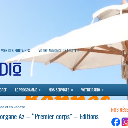
»
A VOIX DES FONTAINES
VOTRE ANNONCE GRATUITE !!
C.G.U.
»
»
»
 BREF
LE PROGRAMME
NOS SERVICES
VOTRE RADIO
ide et en vedette
NOS RÉS
organe Az – “Premier corps” – Editions