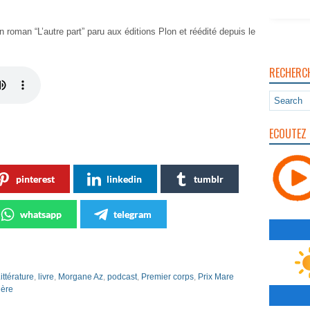
roman “L’autre part” paru aux éditions Plon et réédité depuis le
RECHERC
ECOUTEZ 
pinterest
linkedin
tumblr
whatsapp
telegram
ittérature
,
livre
,
Morgane Az
,
podcast
,
Premier corps
,
Prix Mare
ière