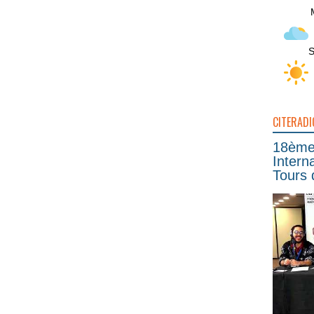
S
CITERADI
18ème 
Intern
Tours 