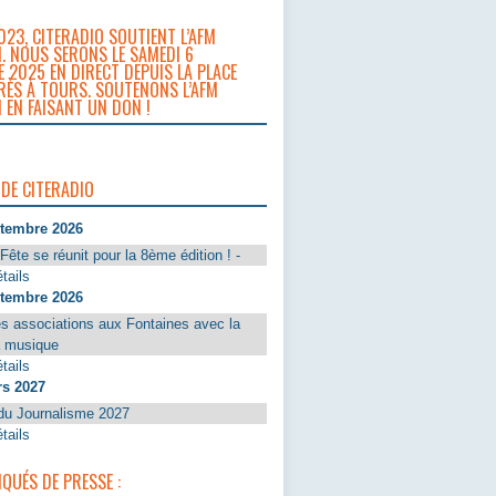
023, CITERADIO SOUTIENT L’AFM
. NOUS SERONS LE SAMEDI 6
 2025 EN DIRECT DEPUIS LA PLACE
RÈS À TOURS. SOUTENONS L’AFM
 EN FAISANT UN DON !
 DE CITERADIO
ptembre 2026
Fête se réunit pour la 8ème édition ! -
tails
ptembre 2026
s associations aux Fontaines avec la
a musique
tails
rs 2027
du Journalisme 2027
tails
UÉS DE PRESSE :