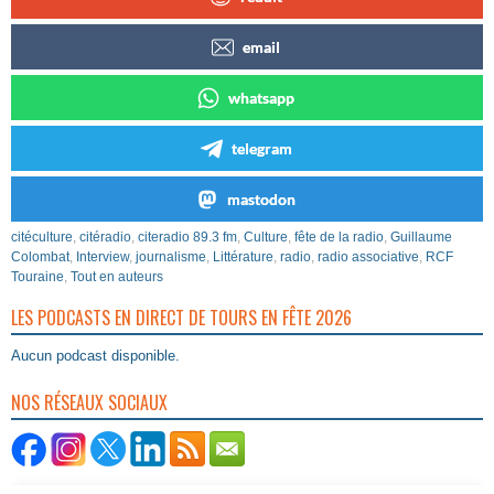
email
whatsapp
telegram
mastodon
citéculture
,
citéradio
,
citeradio 89.3 fm
,
Culture
,
fête de la radio
,
Guillaume
Colombat
,
Interview
,
journalisme
,
Littérature
,
radio
,
radio associative
,
RCF
Touraine
,
Tout en auteurs
LES PODCASTS EN DIRECT DE TOURS EN FÊTE 2026
Aucun podcast disponible.
NOS RÉSEAUX SOCIAUX