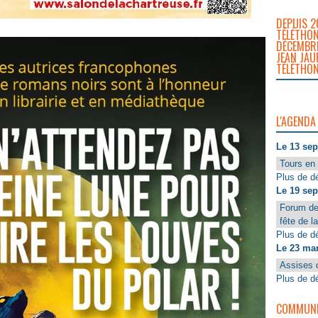
DEPUIS 2
TÉLÉTHON
DÉCEMBRE
JEAN JAU
TÉLÉTHON
L'AGENDA
Le 13 se
Tours en 
Plus de dé
Le 19 se
Forum de
fête de l
Plus de dé
Le 23 ma
Assises 
Plus de dé
COMMUNIQ