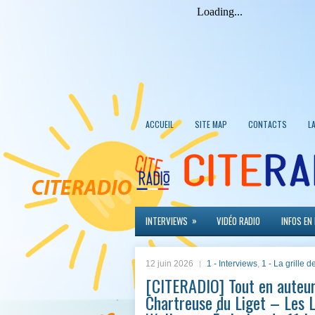
ACCUEIL
SITE MAP
CONTACTS
L
»
INTERVIEWS
VIDÉO RADIO
INFOS EN
12 juin 2026
1 - Interviews
,
1 - La grille
[CITERADIO] Tout en auteur
Chartreuse du Liget – Les 