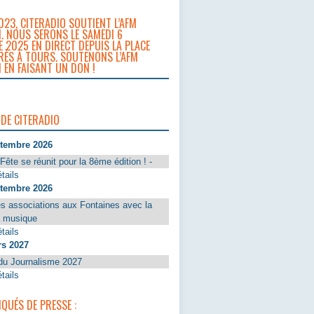
023, CITERADIO SOUTIENT L’AFM
. NOUS SERONS LE SAMEDI 6
 2025 EN DIRECT DEPUIS LA PLACE
RÈS À TOURS. SOUTENONS L’AFM
 EN FAISANT UN DON !
 DE CITERADIO
ptembre 2026
Fête se réunit pour la 8ème édition ! -
tails
ptembre 2026
s associations aux Fontaines avec la
a musique
tails
rs 2027
du Journalisme 2027
tails
UÉS DE PRESSE :