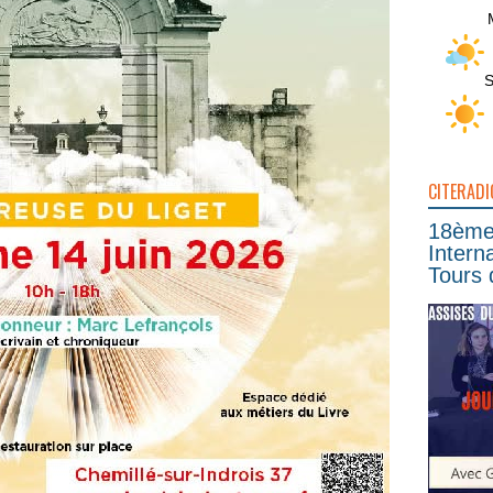
S
CITERADI
18ème 
Intern
Tours 