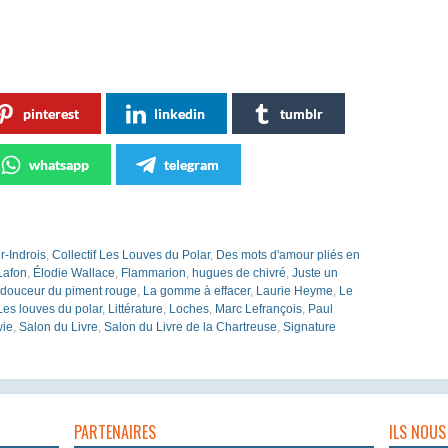
pinterest
linkedin
tumblr
whatsapp
telegram
r-Indrois
,
Collectif Les Louves du Polar
,
Des mots d'amour pliés en
Lafon
,
Élodie Wallace
,
Flammarion
,
hugues de chivré
,
Juste un
 douceur du piment rouge
,
La gomme à effacer
,
Laurie Heyme
,
Le
Les louves du polar
,
Littérature
,
Loches
,
Marc Lefrançois
,
Paul
wie
,
Salon du Livre
,
Salon du Livre de la Chartreuse
,
Signature
PARTENAIRES
ILS NOUS