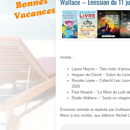
Wallace – Émission du 11 j
Invités :
Laurie Heyme
–
“Des mots d’amour
Hugues de Chivré
– Salon du Livre
Rosalie Lowie
– Collectif Les Lou
2026
Paul Hurand
– “Le Rêve du Luth d
Élodie Wallace
– “Juste un chagri
Émission animée et réalisée par Guillau
Merci à nos invités, aux éditions Michel 