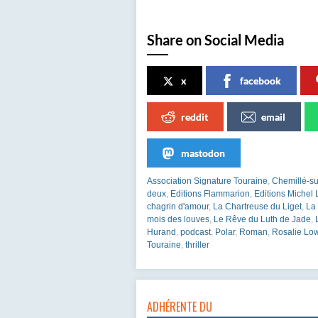
Share on Social Media
x
facebook
reddit
email
mastodon
Association Signature Touraine
,
Chemillé-su
deux
,
Editions Flammarion
,
Editions Michel 
chagrin d'amour
,
La Chartreuse du Liget
,
La
mois des louves
,
Le Rêve du Luth de Jade
,
Hurand
,
podcast
,
Polar
,
Roman
,
Rosalie Lo
Touraine
,
thriller
ADHÉRENTE DU