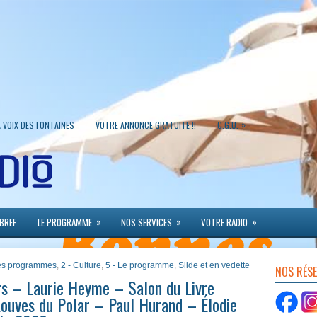
»
A VOIX DES FONTAINES
VOTRE ANNONCE GRATUITE !!
C.G.U.
»
»
»
 BREF
LE PROGRAMME
NOS SERVICES
VOTRE RADIO
 des programmes
,
2 - Culture
,
5 - Le programme
,
Slide et en vedette
NOS RÉS
s – Laurie Heyme – Salon du Livre
Louves du Polar – Paul Hurand – Élodie