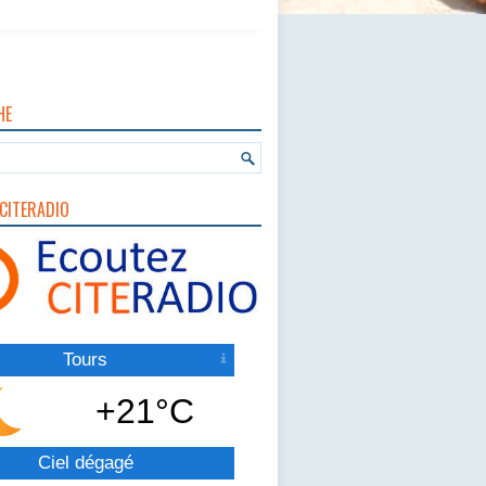
HE
CITERADIO
Tours
+21°C
Ciel dégagé