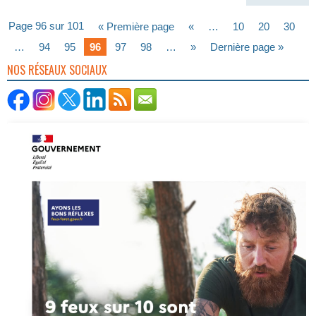
Page 96 sur 101
« Première page
«
…
10
20
30
…
94
95
96
97
98
…
»
Dernière page »
NOS RÉSEAUX SOCIAUX