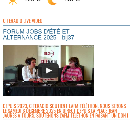
CITERADIO LIVE VIDEO
FORUM JOBS D’ÉTÉ ET
ALTERNANCE 2025 - bij37
DEPUIS 2023, CITERADIO SOUTIENT L’AFM TÉLÉTHON. NOUS SERONS
LE SAMEDI 6 DÉCEMBRE 2025 EN DIRECT DEPUIS LA PLACE JEAN
JAURÈS À TOURS. SOUTENONS L’AFM TÉLÉTHON EN FAISANT UN DON !