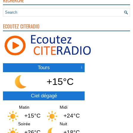
RECHERCHE
ECOUTEZ CITERADIO
Tours
+15°C
Ciel dégagé
Matin
Midi
+15°C
+24°C
Soirée
Nuit
+26°C
+18°C