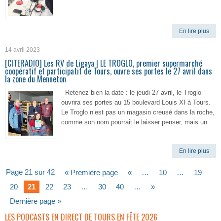
En lire plus
14 avril 2023
[CITERADIO] Les RV de Ligaya | LE TROGLO, premier supermarché
coopératif et participatif de Tours, ouvre ses portes le 27 avril dans
la zone du Menneton
Retenez bien la date : le jeudi 27 avril, le Troglo
ouvrira ses portes au 15 boulevard Louis XI à Tours.
Le Troglo n’est pas un magasin creusé dans la roche,
comme son nom pourrait le laisser penser, mais un
En lire plus
Page 21 sur 42
« Première page
«
…
10
…
19
20
21
22
23
…
30
40
…
»
Dernière page »
LES PODCASTS EN DIRECT DE TOURS EN FÊTE 2026