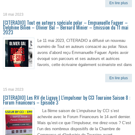
En lire plus
18 mai 2023
[CITERADIO] Tout en auteurs spéciale polar – Emmanuelle Faguer –
Delphine Bilien – Olivier Bal – Bernard Minier – Émission du 11 mai
2023
Le 11 mai 2023, CITERADIO a diffusé un nouveau
numéro de Tout en auteurs consacré au polar. Nous
avons d’abord reçu Emmanuelle Faguer. Après avoir
évoqué son parcours et ses auteurs et autrices
favoris, cette écrivaine également scénariste est dans
En lire plus
15 mai 2023
[CITERADIO] Les RV de Ligaya | L’impulseur by CCI Touraine Saison 8 :
Forum Financeurs – Episode 3
La 8ème saison de L’impulseur by CCI s’est
achevée avec le Forum Financeurs le 14 avril dernier.
Mais qu’est-ce que l’Impulseur, me direz-vous ? C’est
l’un des nombreux dispositifs de la Chambre de
Commerce et d’Industrie de Touraine ayant