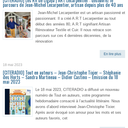
[CITERADIO] Les RV de Ligaya | ART Lecarpentier : découvrez le
parcours de Jean-Michel Lecarpentier, artisan depuis plus de 40 ans
Jean-Michel Lecarpentier est un artisan passionné et
passionnant. Il a créé A.R.T Lecarpentier au tout
début des années 80, A.R.T signifiant Artisan
Rénovateur Textile et Cuir. Il nous retrace son
parcours sur ces 4 dernières décennies, de la
rénovation
En lire plus
18 mai 2023
[CITERADIO] Tout en auteurs – Jean-Christophe Tixier – Stéphanie
des Horts – Sandra Martineau – Didier Castino – Émission du 18
mai 2023
Le 18 mai 2023, CITERADIO a diffusé un nouveau
numéro de Tout en auteurs, votre programme
hebdomadaire consacré à l’actualité littéraire. Nous
avons d’abord interviewé Jean-Christophe Tixier.
Après avoir évoqué son amour pour les mots et ses
auteurs favoris, cet