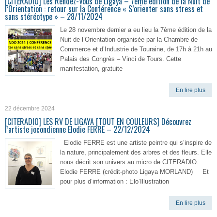
[CITERADIO] Les Rendez-Vous de Ligaya – 7ème édition de la Nuit de
l’Orientation : retour sur la Conférence « S’orienter sans stress et
sans stéréotype » – 28/11/2024
Le 28 novembre dernier a eu lieu la 7ème édition de la
Nuit de l’Orientation organisée par la Chambre de
Commerce et d’Industrie de Touraine, de 17h à 21h au
Palais des Congrès – Vinci de Tours. Cette
manifestation, gratuite
En lire plus
22 décembre 2024
[CITERADIO] LES RV DE LIGAYA [TOUT EN COULEURS] Découvrez
l’artiste jocondienne Elodie FERRE – 22/12/2024
Elodie FERRE est une artiste peintre qui s’inspire de
la nature, principalement des arbres et des fleurs. Elle
nous décrit son univers au micro de CITERADIO.
Elodie FERRE (crédit-photo Ligaya MORLAND) Et
pour plus d’information : Elo’Illustration
En lire plus