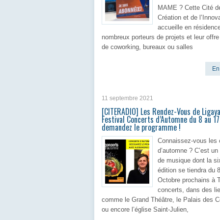
MAME ? Cette Cité de
Création et de l’Innov
accueille en résidenc
nombreux porteurs de projets et leur offr
de coworking, bureaux ou salles
En 
11 septembre 2021
[CITERADIO] Les Rendez-Vous de Ligay
Festival Concerts d’Automne du 8 au 17
demandez le programme !
Connaissez-vous les 
d’automne ? C’est un 
de musique dont la s
édition se tiendra du 
Octobre prochains à T
concerts, dans des li
comme le Grand Théâtre, le Palais des C
ou encore l’église Saint-Julien,