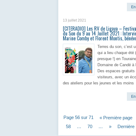
En 
13 juillet 2021
[CITERADIO] Les RV de Ligaya – Festiva
du Son du 9 au 14 Juillet 2021 : Interv
Marine Comby et Florent Montis, bénév
Terres du son, c’est u
qui a lieu chaque été 
presque !) en Touraine
Domaine de Candé à 
Des espaces gratuits 
visiteurs, avec un éco
des ateliers pour les jeunes et les moins
En 
Page 56 sur 71
« Première page
58
…
70
…
»
Dernière