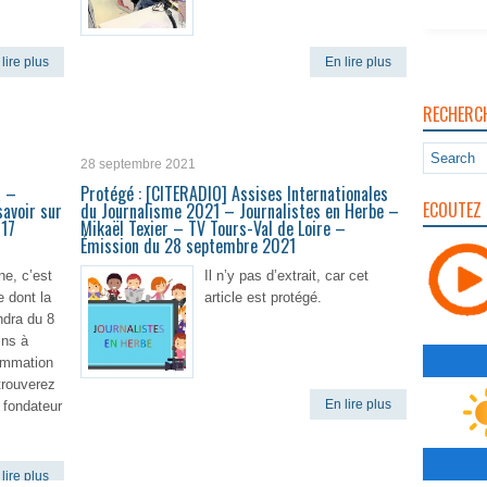
lire plus
En lire plus
RECHERC
28 septembre 2021
a –
Protégé : [CITERADIO] Assises Internationales
ECOUTEZ 
savoir sur
du Journalisme 2021 – Journalistes en Herbe –
 17
Mikaël Texier – TV Tours-Val de Loire –
Émission du 28 septembre 2021
e, c’est
Il n’y pas d’extrait, car cet
e dont la
article est protégé.
ndra du 8
ins à
rammation
trouverez
En lire plus
e fondateur
lire plus