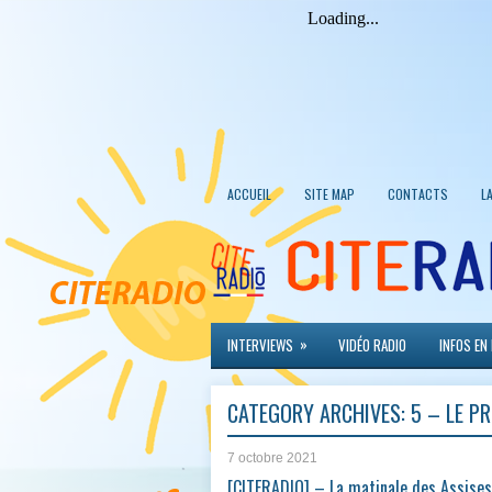
ACCUEIL
SITE MAP
CONTACTS
L
»
INTERVIEWS
VIDÉO RADIO
INFOS EN
CATEGORY ARCHIVES:
5 – LE 
7 octobre 2021
[CITERADIO] – La matinale des Assises