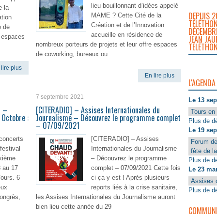
lieu bouillonnant d’idées appelé
 la
DEPUIS 2
MAME ? Cette Cité de la
ation
TÉLÉTHON
Création et de l’Innovation
e de
DÉCEMBRE
accueille en résidence de
e espaces
JEAN JAU
nombreux porteurs de projets et leur offre espaces
TÉLÉTHON
de coworking, bureaux ou
lire plus
En lire plus
L'AGENDA
7 septembre 2021
Le 13 se
a –
[CITERADIO] – Assises Internationales du
Tours en 
 Octobre :
Journalisme – Découvrez le programme complet
Plus de dé
– 07/09/2021
Le 19 se
concerts
[CITERADIO] – Assises
Forum de
festival
Internationales du Journalisme
fête de l
ixième
– Découvrez le programme
Plus de dé
8 au 17
complet – 07/09/2021 Cette fois
Le 23 ma
ours. 6
ci ça y est ! Après plusieurs
Assises 
eux
reports liés à la crise sanitaire,
Plus de dé
ongrès,
les Assises Internationales du Journalisme auront
bien lieu cette année du 29
COMMUNIQ