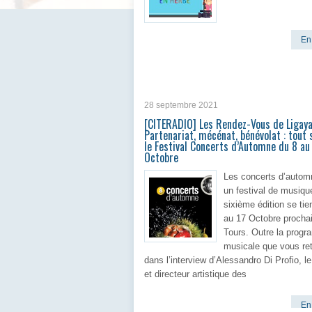
En 
28 septembre 2021
[CITERADIO] Les Rendez-Vous de Ligay
Partenariat, mécénat, bénévolat : tout 
le Festival Concerts d’Automne du 8 au
Octobre
Les concerts d’automn
un festival de musiqu
sixième édition se tie
au 17 Octobre procha
Tours. Outre la prog
musicale que vous re
dans l’interview d’Alessandro Di Profio, l
et directeur artistique des
En 