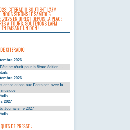
023, CITERADIO SOUTIENT L’AFM
. NOUS SERONS LE SAMEDI 6
 2025 EN DIRECT DEPUIS LA PLACE
RÈS À TOURS. SOUTENONS L’AFM
 EN FAISANT UN DON !
 DE CITERADIO
ptembre 2026
Fête se réunit pour la 8ème édition ! -
tails
ptembre 2026
s associations aux Fontaines avec la
a musique
tails
rs 2027
du Journalisme 2027
tails
UÉS DE PRESSE :