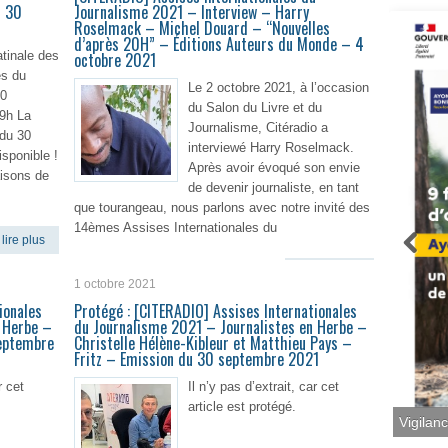
u 30
Journalisme 2021 – Interview – Harry
Roselmack – Michel Douard – “Nouvelles
d’après 20H” – Éditions Auteurs du Monde – 4
tinale des
octobre 2021
es du
Le 2 octobre 2021, à l’occasion
30
du Salon du Livre et du
9h La
Journalisme, Citéradio a
 du 30
interviewé Harry Roselmack.
sponible !
Après avoir évoqué son envie
aisons de
de devenir journaliste, en tant
que tourangeau, nous parlons avec notre invité des
14èmes Assises Internationales du
lire plus
En lire plus
1 octobre 2021
ionales
Protégé : [CITERADIO] Assises Internationales
 Herbe –
du Journalisme 2021 – Journalistes en Herbe –
septembre
Christelle Hélène-Kibleur et Matthieu Pays –
Fritz – Emission du 30 septembre 2021
r cet
Il n’y pas d’extrait, car cet
article est protégé.
Vigilan