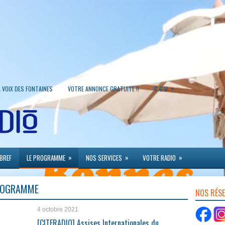
»
A VOIX DES FONTAINES
VOTRE ANNONCE GRATUITE !!
C.G.U.
»
»
»
 BREF
LE PROGRAMME
NOS SERVICES
VOTRE RADIO
PROGRAMME
NOS RÉS
4 octobre 2021
[CITERADIO] Assises Internationales du