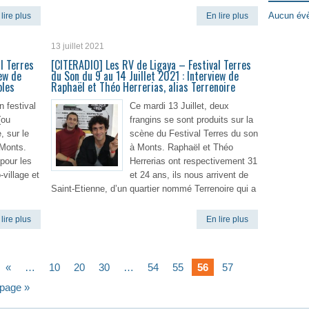
Aucun évè
lire plus
En lire plus
13 juillet 2021
l Terres
[CITERADIO] Les RV de Ligaya – Festival Terres
iew de
du Son du 9 au 14 Juillet 2021 : Interview de
oles
Raphaël et Théo Herrerias, alias Terrenoire
n festival
Ce mardi 13 Juillet, deux
(ou
frangins se sont produits sur la
, sur le
scène du Festival Terres du son
Monts.
à Monts. Raphaël et Théo
pour les
Herrerias ont respectivement 31
-village et
et 24 ans, ils nous arrivent de
Saint-Etienne, d’un quartier nommé Terrenoire qui a
lire plus
En lire plus
«
…
10
20
30
…
54
55
56
57
 page »