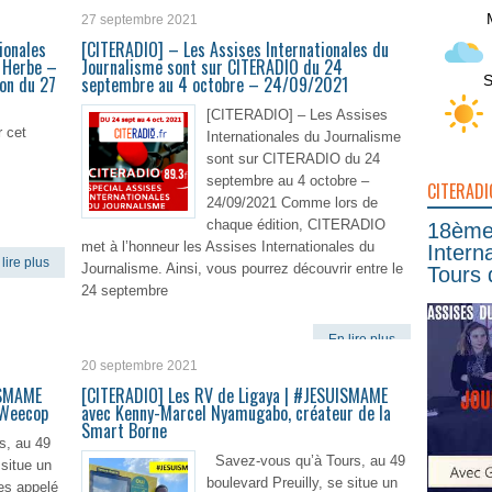
27 septembre 2021
ionales
[CITERADIO] – Les Assises Internationales du
 Herbe –
Journalisme sont sur CITERADIO du 24
S
on du 27
septembre au 4 octobre – 24/09/2021
[CITERADIO] – Les Assises
r cet
Internationales du Journalisme
sont sur CITERADIO du 24
septembre au 4 octobre –
CITERADI
24/09/2021 Comme lors de
chaque édition, CITERADIO
18ème 
met à l’honneur les Assises Internationales du
Intern
lire plus
Journalisme. Ainsi, vous pourrez découvrir entre le
Tours 
24 septembre
En lire plus
20 septembre 2021
ISMAME
[CITERADIO] Les RV de Ligaya | #JESUISMAME
 Weecop
avec Kenny-Marcel Nyamugabo, créateur de la
Smart Borne
s, au 49
Savez-vous qu’à Tours, au 49
 situe un
boulevard Preuilly, se situe un
ées appelé