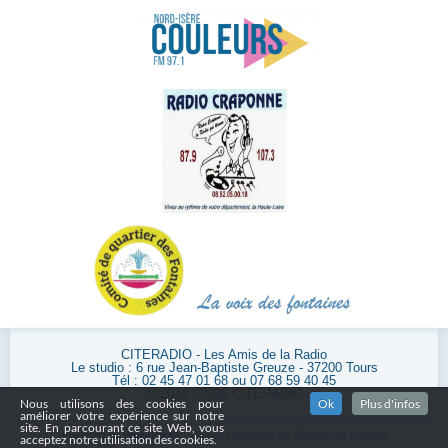
CITERADIO - Les Amis de la Radio
Le studio : 6 rue Jean-Baptiste Greuze - 37200 Tours
Tél : 02 45 47 01 68 ou 07 68 59 40 45
© 2014 - 2026 CITERADIO
Nous utilisons des cookies pour
Ok
Plus d'infos
améliorer votre expérience sur notre
site. En parcourant ce site Web, vous
Powered by
WordPress
| Theme supported by
Wordpress Hosting
acceptez notre utilisation des cookies.