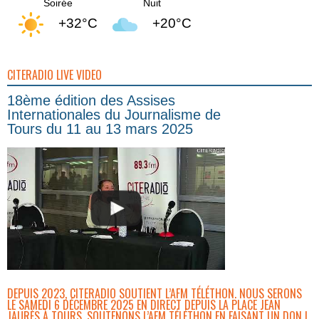
Soirée
Nuit
+32°C
+20°C
CITERADIO LIVE VIDEO
18ème édition des Assises
Internationales du Journalisme de
Tours du 11 au 13 mars 2025
DEPUIS 2023, CITERADIO SOUTIENT L’AFM TÉLÉTHON. NOUS SERONS
LE SAMEDI 6 DÉCEMBRE 2025 EN DIRECT DEPUIS LA PLACE JEAN
JAURÈS À TOURS. SOUTENONS L’AFM TÉLÉTHON EN FAISANT UN DON !