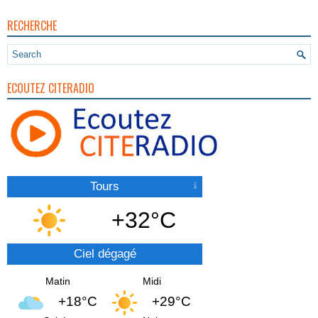
RECHERCHE
ECOUTEZ CITERADIO
Tours
+32°C
Ciel dégagé
Matin
Midi
+18°C
+29°C