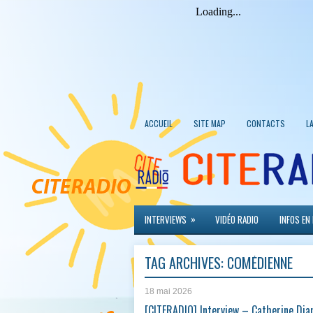
ACCUEIL
SITE MAP
CONTACTS
L
»
INTERVIEWS
VIDÉO RADIO
INFOS EN
TAG ARCHIVES:
COMÉDIENNE
18 mai 2026
[CITERADIO] Interview – Catherine Dia