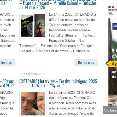
s de
– François Pacaud – Mireille Calmel – Émission
du 14 mai 2026
ERADIO a
Le 14 mai 2026, CITERADIO a
Diament et
diffusé un nouveau numéro de
s avoir
Tout en auteurs, émission
r les
hebdomadaire consacrée à
favoris en
l’actualité littéraire. Invités :
 littérature
Françoise Sliwka – “La
ctualité
Traversée” – Éditions de l’Observatoire François
Pacaud – “D’ombres et de crocs” – Éditions du
lire plus
En lire plus
17 décembre 2025
– “Peaux
[CITERADIO] Interview – Festival d’Avignon 2025
avril 2026
– Juliette Wiatr – “Cyrana”
ITERADIO
Le 22 juillet 2025, CITERADIO
Page.
était présent au Festival Off
n tant que
d’Avignon. Nous sommes allés
t bien la
à la rencontre de Juliette Wiatr.
 nous
Après avoir évoqué l’envie de
Vigilan