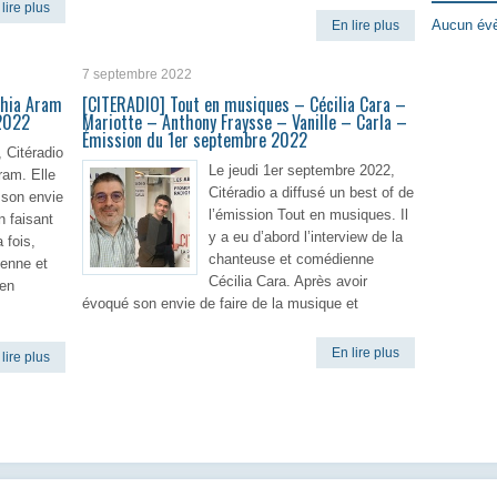
lire plus
Aucun évè
En lire plus
7 septembre 2022
phia Aram
[CITERADIO] Tout en musiques – Cécilia Cara –
2022
Mariotte – Anthony Fraysse – Vanille – Carla –
Émission du 1er septembre 2022
 Citéradio
Le jeudi 1er septembre 2022,
ram. Elle
Citéradio a diffusé un best of de
 son envie
l’émission Tout en musiques. Il
n faisant
y a eu d’abord l’interview de la
a fois,
chanteuse et comédienne
enne et
Cécilia Cara. Après avoir
 en
évoqué son envie de faire de la musique et
En lire plus
lire plus