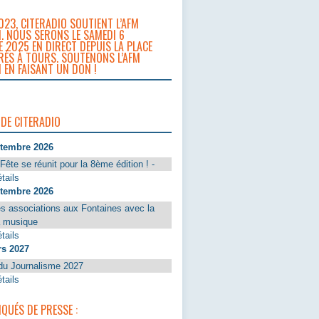
023, CITERADIO SOUTIENT L’AFM
. NOUS SERONS LE SAMEDI 6
 2025 EN DIRECT DEPUIS LA PLACE
RÈS À TOURS. SOUTENONS L’AFM
 EN FAISANT UN DON !
 DE CITERADIO
ptembre 2026
Fête se réunit pour la 8ème édition ! -
tails
ptembre 2026
s associations aux Fontaines avec la
a musique
tails
rs 2027
du Journalisme 2027
tails
UÉS DE PRESSE :