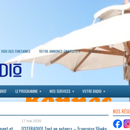
»
A VOIX DES FONTAINES
VOTRE ANNONCE GRATUITE !!
C.G.U.
»
»
»
 BREF
LE PROGRAMME
NOS SERVICES
VOTRE RADIO
NOS RÉS
17 mai 2026
ment et
[CITERADIO] Tout en auteurs – Françoise Sliwka