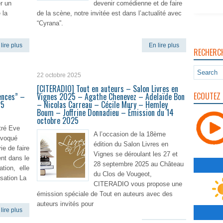
r un
devenir comédienne et de faire
 la
de la scène, notre invitée est dans l’actualité avec
“Cyrana”.
lire plus
En lire plus
RECHERC
22 octobre 2025
[CITERADIO] Tout en auteurs – Salon Livres en
ECOUTEZ 
ences” –
Vignes 2025 – Agathe Chenevez – Adelaïde Bon
25
– Nicolas Carreau – Cécile Mury – Hemley
Boum – Joffrine Donnadieu – Émission du 14
octobre 2025
ré Eve
A l’occasion de la 18ème
 évoqué
édition du Salon Livres en
ie de faire
Vignes se déroulant les 27 et
nt dans le
28 septembre 2025 au Château
ation, elle
du Clos de Vougeot,
sation La
CITERADIO vous propose une
émission spéciale de Tout en auteurs avec des
auteurs invités pour
lire plus