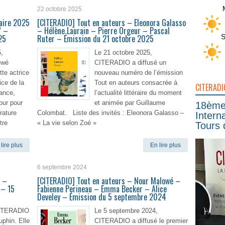
En lire plus
22 octobre 2025
raire 2025
[CITERADIO] Tout en auteurs – Eleonora Galasso
” –
– Hélène Laurain – Pierre Orgeur – Pascal
S
25
Ruter – Émission du 21 octobre 2025
,
Le 21 octobre 2025,
ewé
CITERADIO a diffusé un
te actrice
nouveau numéro de l’émission
ice de la
Tout en auteurs consacrée à
CITERADI
rance,
l’actualité littéraire du moment
our pour
et animée par Guillaume
18ème 
rature
Colombat. Liste des invités : Eleonora Galasso –
Intern
tre
« La vie selon Zoé »
Tours 
lire plus
En lire plus
6 septembre 2024
n –
[CITERADIO] Tout en auteurs – Nour Malowé –
 – 15
Fabienne Perineau – Emma Becker – Alice
Develey – Émission du 5 septembre 2024
 CITERADIO
Le 5 septembre 2024,
uphin. Elle
CITERADIO a diffusé le premier