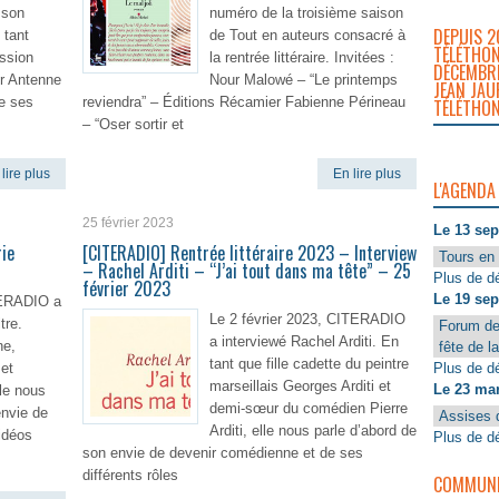
 son
numéro de la troisième saison
DEPUIS 2
 tant
de Tout en auteurs consacré à
TÉLÉTHON
ission
la rentrée littéraire. Invitées :
DÉCEMBRE
r Antenne
Nour Malowé – “Le printemps
JEAN JAU
e ses
reviendra” – Éditions Récamier Fabienne Périneau
TÉLÉTHON
– “Oser sortir et
lire plus
En lire plus
L'AGENDA
25 février 2023
Le 13 se
ie
[CITERADIO] Rentrée littéraire 2023 – Interview
Tours en 
– Rachel Arditi – “J’ai tout dans ma tête” – 25
Plus de dé
février 2023
Le 19 se
TERADIO a
Le 2 février 2023, CITERADIO
tre.
Forum de
a interviewé Rachel Arditi. En
ne,
fête de l
tant que fille cadette du peintre
Plus de dé
et
marseillais Georges Arditi et
Le 23 ma
le nous
demi-sœur du comédien Pierre
envie de
Assises 
Arditi, elle nous parle d’abord de
vidéos
Plus de dé
son envie de devenir comédienne et de ses
différents rôles
COMMUNIQ