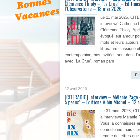
Clémence Thioly – “La Crue” – Édition
l’Observatoire – 18 mai 2026
Le 11 mai 2026, CIT
interviewé Catherine 
Clémence Thioly. Aprè
évoqué leur amour pou
mots et leurs auteurs 
littérature classique et
contemporaine, nos invitées sont dans l’a
avec “La Crue”, roman paru
En 
12 avril 2026
[CITERADIO] Interview – Mélanie Page 
à peaux” – Éditions Albin Michel – 12 
Le 31 mars 2026, C
a interviewé Mélanie 
Vous la connaissez e
comédienne mais c’es
femme de lettres que