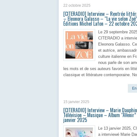
22 octobre 2025
[CITERADIO] Interview – Rentrée litté
– Eleonora Galasso – “La vie selon Zoé
Éditions Michel Lafon – 22 octobre 20
Le 29 septembre 2025
CITERADIO a intervi
Eleonora Galasso. Cet
et autrice, ambassadr
culture italienne en F
nous parle de son am
les mots et de ses auteurs favoris en litté
classique et littérature contemporaine. No
En 
15 janvier 2025
[CITERADIO] Interview – Marie Dauphi
Télévision – Musique – Album “ÀVenir”
janvier 2025
Le 13 janvier 2025,
a interviewé Marie Da