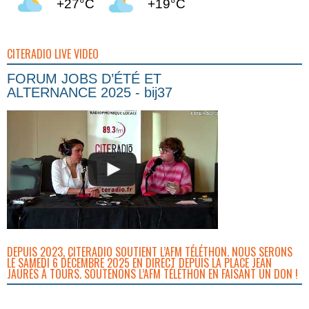
+27°C
+19°C
CITERADIO LIVE VIDEO
FORUM JOBS D’ÉTÉ ET
ALTERNANCE 2025 - bij37
DEPUIS 2023, CITERADIO SOUTIENT L’AFM TÉLÉTHON. NOUS SERONS
LE SAMEDI 6 DÉCEMBRE 2025 EN DIRECT DEPUIS LA PLACE JEAN
JAURÈS À TOURS. SOUTENONS L’AFM TÉLÉTHON EN FAISANT UN DON !