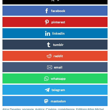
facebook
pinterest
linkedin
tumblr
reddit
email
whatsapp
telegram
mastodon
Alice Develey
,
anorexie
,
Autrice
,
Cinéma
,
comédienne
,
Editions Albin Michel
,