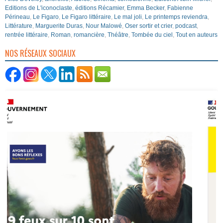
Editions de L'iconoclaste
,
éditions Récamier
,
Emma Becker
,
Fabienne
Périneau
,
Le Figaro
,
Le Figaro littéraire
,
Le mal joli
,
Le printemps reviendra
,
Littérature
,
Marguerite Duras
,
Nour Malowé
,
Oser sortir et crier
,
podcast
,
rentrée littéraire
,
Roman
,
romancière
,
Théâtre
,
Tombée du ciel
,
Tout en auteurs
NOS RÉSEAUX SOCIAUX