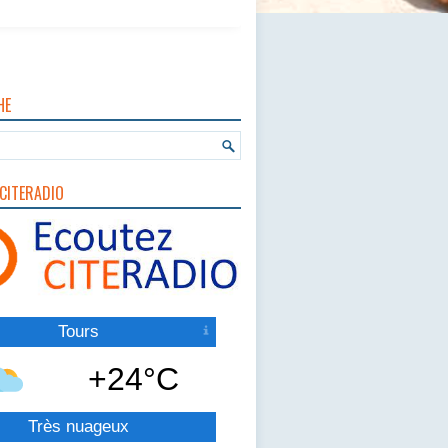
HE
CITERADIO
Tours
+24°C
Très nuageux