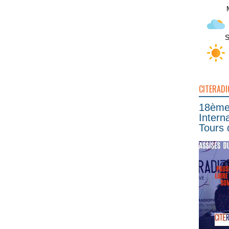
S
CITERADI
18ème 
Intern
Tours 