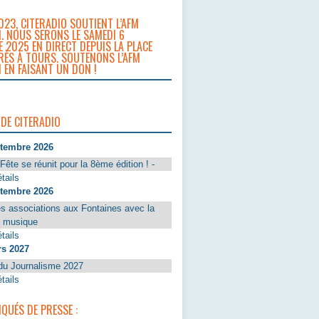
023, CITERADIO SOUTIENT L’AFM
. NOUS SERONS LE SAMEDI 6
 2025 EN DIRECT DEPUIS LA PLACE
RÈS À TOURS. SOUTENONS L’AFM
 EN FAISANT UN DON !
 DE CITERADIO
ptembre 2026
Fête se réunit pour la 8ème édition ! -
tails
ptembre 2026
s associations aux Fontaines avec la
a musique
tails
rs 2027
du Journalisme 2027
tails
UÉS DE PRESSE :