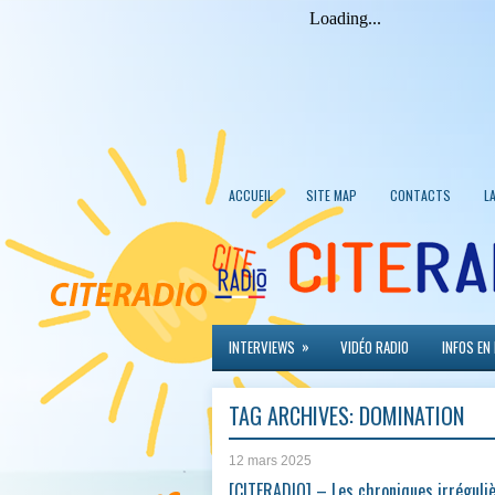
ACCUEIL
SITE MAP
CONTACTS
L
»
INTERVIEWS
VIDÉO RADIO
INFOS EN
TAG ARCHIVES:
DOMINATION
12 mars 2025
[CITERADIO] – Les chroniques irréguli