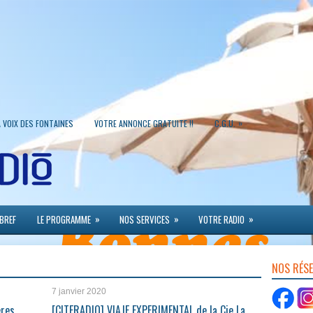
»
A VOIX DES FONTAINES
VOTRE ANNONCE GRATUITE !!
C.G.U.
»
»
»
 BREF
LE PROGRAMME
NOS SERVICES
VOTRE RADIO
NOS RÉS
7 janvier 2020
ères
[CITERADIO] VIAJE EXPERIMENTAL de la Cie La