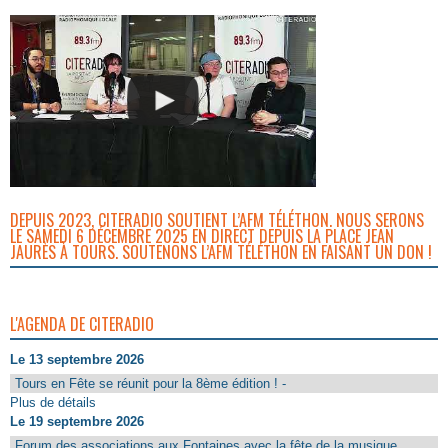
DEPUIS 2023, CITERADIO SOUTIENT L’AFM TÉLÉTHON. NOUS SERONS
LE SAMEDI 6 DÉCEMBRE 2025 EN DIRECT DEPUIS LA PLACE JEAN
JAURÈS À TOURS. SOUTENONS L’AFM TÉLÉTHON EN FAISANT UN DON !
L'AGENDA DE CITERADIO
Le 13 septembre 2026
Tours en Fête se réunit pour la 8ème édition ! -
Plus de détails
Le 19 septembre 2026
Forum des associations aux Fontaines avec la fête de la musique