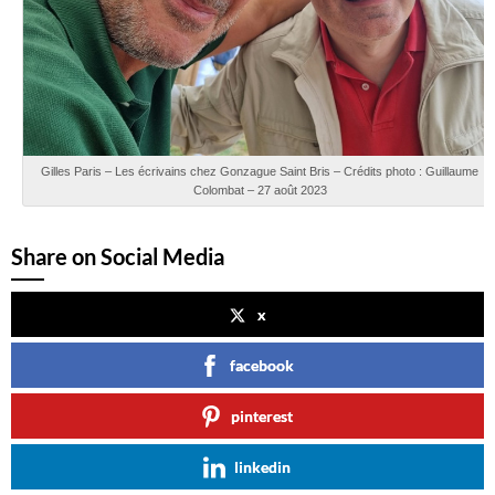
Gilles Paris – Les écrivains chez Gonzague Saint Bris – Crédits photo : Guillaume
Colombat – 27 août 2023
Share on Social Media
x
facebook
pinterest
linkedin