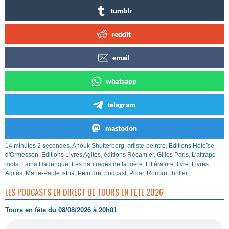
tumblr
reddit
email
whatsapp
telegram
mastodon
14 minutes 2 secondes
,
Anouk Shutterberg
,
artiste-peintre
,
Editions Héloïse
d'Ormesson
,
Editions Livres Agités
,
éditions Récamier
,
Gilles Paris
,
L'attrape-
mots
,
Laina Hadengue
,
Les naufragés de la mère
,
Littérature
,
livre
,
Livres
Agités
,
Marie-Paule Istria
,
Peinture
,
podcast
,
Polar
,
Roman
,
thriller
LES PODCASTS EN DIRECT DE TOURS EN FÊTE 2026
Tours en fête du 08/08/2026 à 20h01