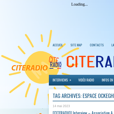
ACCUEIL
SITE MAP
CONTACTS
L
»
INTERVIEWS
VIDÉO RADIO
INFOS EN
TAG ARCHIVES:
ESPACE OCKEG
14 mai 2023
[CITERADIO] Interview – Association A