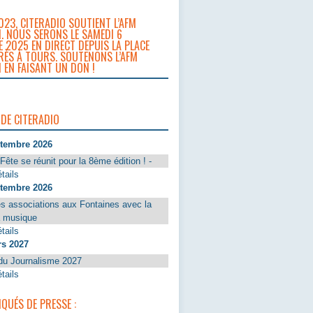
023, CITERADIO SOUTIENT L’AFM
. NOUS SERONS LE SAMEDI 6
 2025 EN DIRECT DEPUIS LA PLACE
RÈS À TOURS. SOUTENONS L’AFM
 EN FAISANT UN DON !
 DE CITERADIO
ptembre 2026
Fête se réunit pour la 8ème édition ! -
tails
ptembre 2026
s associations aux Fontaines avec la
a musique
tails
rs 2027
du Journalisme 2027
tails
UÉS DE PRESSE :