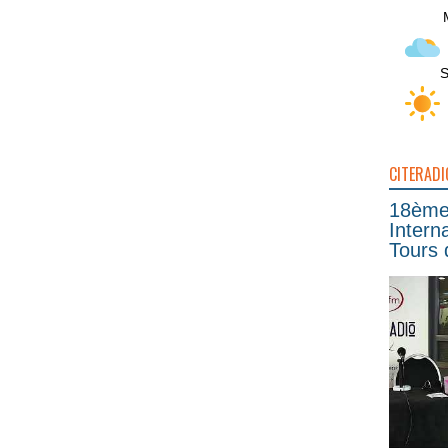
S
CITERADI
18ème 
Intern
Tours 