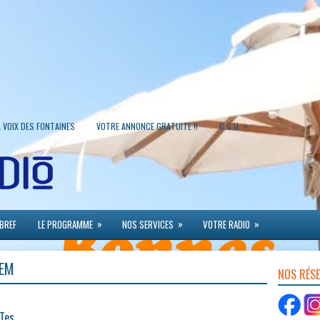
»
A VOIX DES FONTAINES
VOTRE ANNONCE GRATUITE !!
C.G.U.
»
»
»
 BREF
LE PROGRAMME
NOS SERVICES
VOTRE RADIO
HEM
NOS RÉS
 Tes