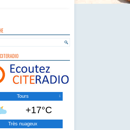
HE
CITERADIO
Tours
+17°C
Très nuageux