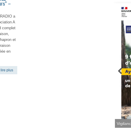
urs” –
ERADIO a
ociation A
d complet
ison,
hapron et
iraison
réée en
lire plus
Vigilan