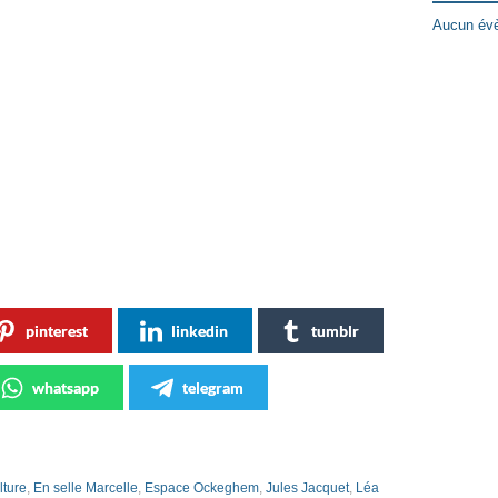
Aucun évè
pinterest
linkedin
tumblr
whatsapp
telegram
lture
,
En selle Marcelle
,
Espace Ockeghem
,
Jules Jacquet
,
Léa