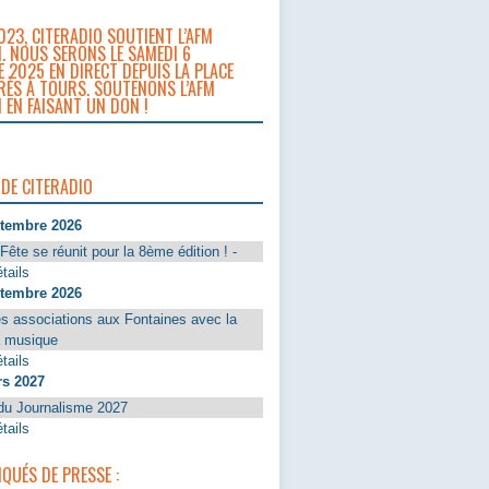
023, CITERADIO SOUTIENT L’AFM
. NOUS SERONS LE SAMEDI 6
 2025 EN DIRECT DEPUIS LA PLACE
RÈS À TOURS. SOUTENONS L’AFM
 EN FAISANT UN DON !
 DE CITERADIO
ptembre 2026
Fête se réunit pour la 8ème édition ! -
tails
ptembre 2026
s associations aux Fontaines avec la
a musique
tails
rs 2027
du Journalisme 2027
tails
UÉS DE PRESSE :