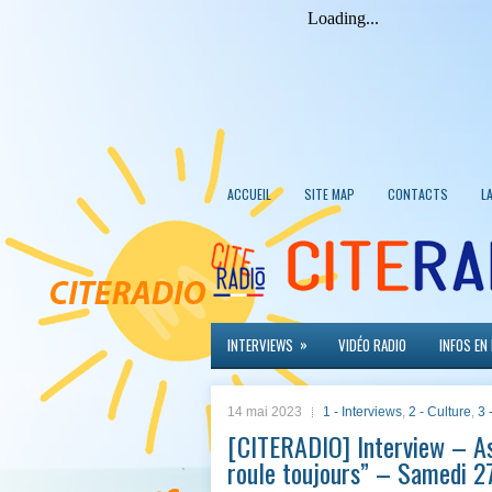
ACCUEIL
SITE MAP
CONTACTS
L
»
INTERVIEWS
VIDÉO RADIO
INFOS EN
14 mai 2023
1 - Interviews
,
2 - Culture
,
3 
[CITERADIO] Interview – As
roule toujours” – Samedi 