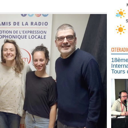
S
CITERADI
18ème 
Intern
Tours 