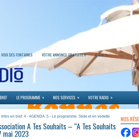
»
A VOIX DES FONTAINES
VOTRE ANNONCE GRATUITE !!
C.G.U.
»
»
»
 BREF
LE PROGRAMME
NOS SERVICES
VOTRE RADIO
- Infos en bref
,
4 - AGENDA
,
5 - Le programme
,
Slide et en vedette
NOS RÉS
sociation A Tes Souhaits – “A Tes Souhaits
27 mai 2023