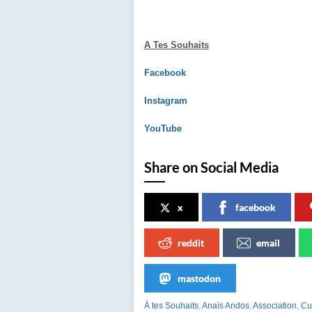
A Tes Souhaits
Facebook
Instagram
YouTube
Share on Social Media
x
facebook
reddit
email
mastodon
À tes Souhaits
,
Anaïs Andos
,
Association
,
Cu