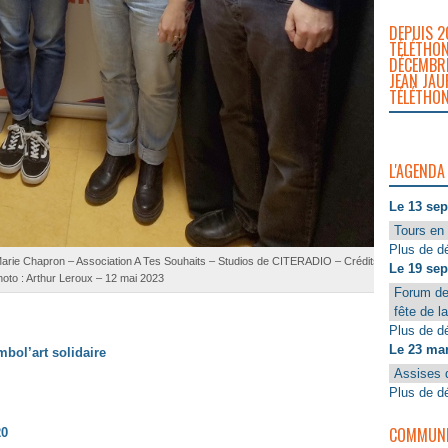
DEPUIS 2
TÉLÉTHON
DÉCEMBRE
JEAN JAU
TÉLÉTHON
L'AGENDA
Le 13 se
Tours en 
Plus de dé
 Marie Chapron – Association A Tes Souhaits – Studios de CITERADIO – Crédits
Le 19 se
hoto : Arthur Leroux – 12 mai 2023
Forum de
fête de l
Plus de dé
Le 23 ma
mbol’art solidaire
Assises 
Plus de dé
COMMUNIQ
20