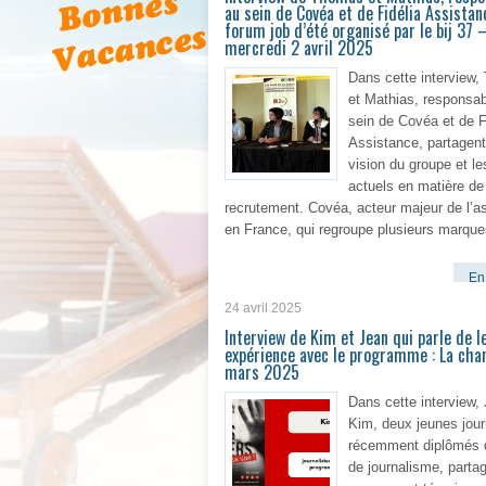
au sein de Covéa et de Fidélia Assistan
forum job d’été organisé par le bij 37 
mercredi 2 avril 2025
Dans cette interview
et Mathias, responsa
sein de Covéa et de F
Assistance, partagent
vision du groupe et le
actuels en matière de
recrutement. Covéa, acteur majeur de l’a
en France, qui regroupe plusieurs marque
En 
24 avril 2025
Interview de Kim et Jean qui parle de l
expérience avec le programme : La chan
mars 2025
Dans cette interview,
Kim, deux jeunes jour
récemment diplômés 
de journalisme, partag