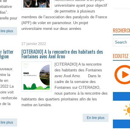
t de
universitaire ayant pour objectif
itiative
de permettre à plusieurs
ias”.
membres de l’association des paralysés de France
erelle pour
(APF) de voler en paramoteur. Un projet
universitaire mené sur deux années
RECHERC
lire plus
En lire plus
27 janvier 2022
r lutter
[CITERADIO] A la rencontre des habitants des
ECOUTEZ 
égion
Fontaines avec Axel Arno
[CITERADIO] A la rencontre
ouveaux
des habitants des Fontaines
ntre la
avec Axel Arno Dans le
le en
cadre de la semaine des
/2022 La
Fontaines sur CITERADIO,
oire voit
nous partons à la rencontre des
 renforcée
habitants des quartiers prioritaires afin de les
e de la
mettre en lumière.
En lire plus
lire plus