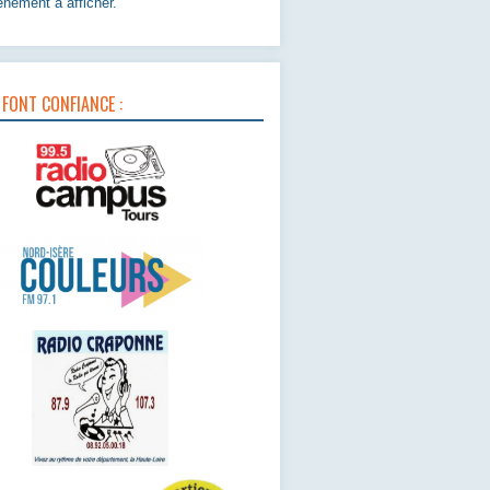
nement à afficher.
 FONT CONFIANCE :