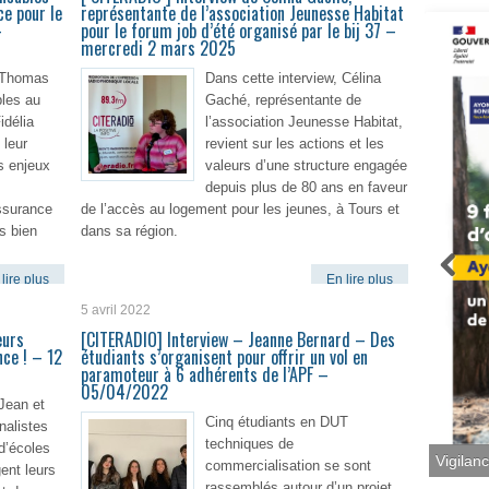
ce pour le
représentante de l’association Jeunesse Habitat
–
pour le forum job d’été organisé par le bij 37 –
mercredi 2 mars 2025
, Thomas
Dans cette interview, Célina
bles au
Gaché, représentante de
idélia
l’association Jeunesse Habitat,
 leur
revient sur les actions et les
s enjeux
valeurs d’une structure engagée
depuis plus de 80 ans en faveur
ssurance
de l’accès au logement pour les jeunes, à Tours et
s bien
dans sa région.
lire plus
En lire plus
5 avril 2022
eurs
[CITERADIO] Interview – Jeanne Bernard – Des
ce ! – 12
étudiants s’organisent pour offrir un vol en
paramoteur à 6 adhérents de l’APF –
05/04/2022
 Jean et
Cinq étudiants en DUT
nalistes
techniques de
d’écoles
Vigilan
commercialisation se sont
ent leurs
rassemblés autour d’un projet