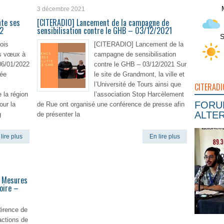
3 décembre 2021
nte ses
[CITERADIO] Lancement de la campagne de
22
sensibilisation contre le GHB – 03/12/2021
S
ois
[CITERADIO] Lancement de la
s vœux à
campagne de sensibilisation
06/01/2022
contre le GHB – 03/12/2021 Sur
née
le site de Grandmont, la ville et
s
l’Université de Tours ainsi que
CITERADI
 la région
l’association Stop Harcèlement
FORUM
our la
de Rue ont organisé une conférence de presse afin
ALTER
g
de présenter la
lire plus
En lire plus
– Mesures
oire –
érence de
actions de