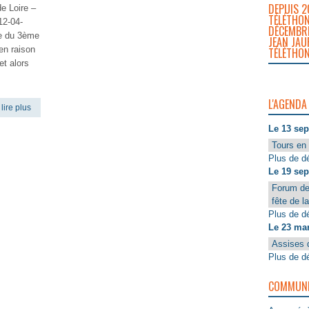
DEPUIS 2
de Loire –
TÉLÉTHON
12-04-
DÉCEMBRE
e du 3ème
JEAN JAU
en raison
TÉLÉTHON
et alors
L'AGENDA
lire plus
Le 13 se
Tours en 
Plus de dé
Le 19 se
Forum de
fête de l
Plus de dé
Le 23 ma
Assises 
Plus de dé
COMMUNIQ