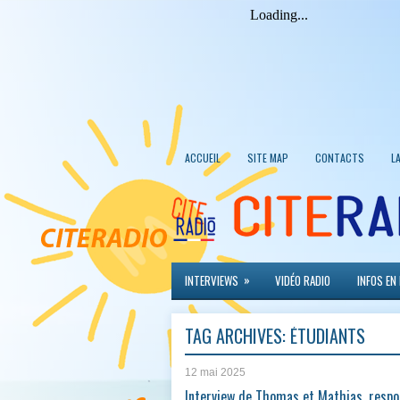
ACCUEIL
SITE MAP
CONTACTS
L
»
INTERVIEWS
VIDÉO RADIO
INFOS EN
TAG ARCHIVES:
ÉTUDIANTS
12 mai 2025
Interview de Thomas et Mathias, respo