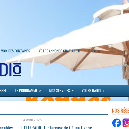
»
A VOIX DES FONTAINES
VOTRE ANNONCE GRATUITE !!
C.G.U.
»
»
»
 BREF
LE PROGRAMME
NOS SERVICES
VOTRE RADIO
NOS RÉS
24 avril 2025
nsables
[ CITERADIO ] Interview de Célina Gaché,